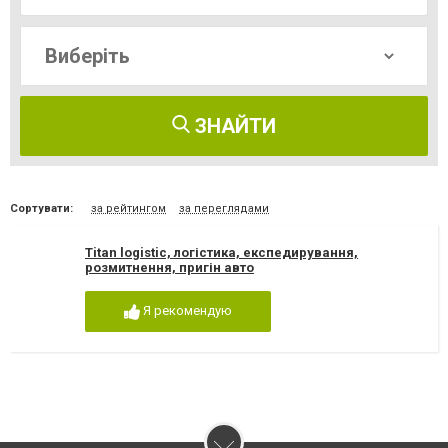
ЗНАЙТИ
Сортувати:
за рейтингом
за переглядами
Titan logistic, логістика, експедирування,
розмитнення, пригін авто
Я рекомендую