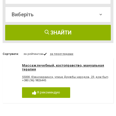
ЗНАЙТИ
Сортувати:
за рейтингом
за переглядами
Массаж лечебный, костоправство, мануальная
терапия
55000, Южноукраинск, улица Дружбы народов, 23, дом быта "Чай
+380 (96) 9826445
Я рекомендую