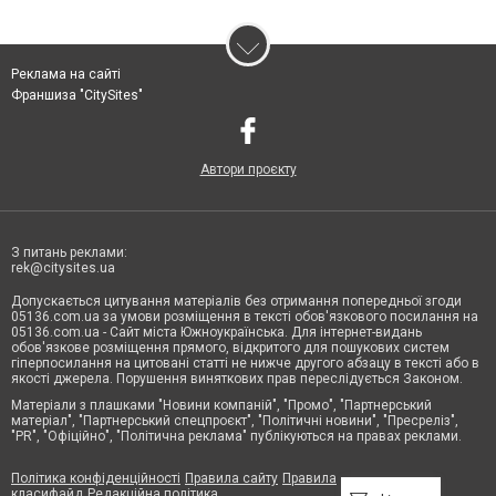
Реклама на сайті
Франшиза "CitySites"
Автори проєкту
З питань реклами:
rek@citysites.ua
Допускається цитування матеріалів без отримання попередньої згоди
05136.com.ua за умови розміщення в тексті обов'язкового посилання на
05136.com.ua - Сайт міста Южноукраїнська. Для інтернет-видань
обов'язкове розміщення прямого, відкритого для пошукових систем
гіперпосилання на цитовані статті не нижче другого абзацу в тексті або в
якості джерела. Порушення виняткових прав переслідується Законом.
Матеріали з плашками "Новини компаній", "Промо", "Партнерський
матеріал", "Партнерський спецпроєкт", "Політичні новини", "Пресреліз",
"PR", "Офіційно", "Політична реклама" публікуються на правах реклами.
Політика конфіденційності
Правила сайту
Правила
класифайд
Редакційна політика