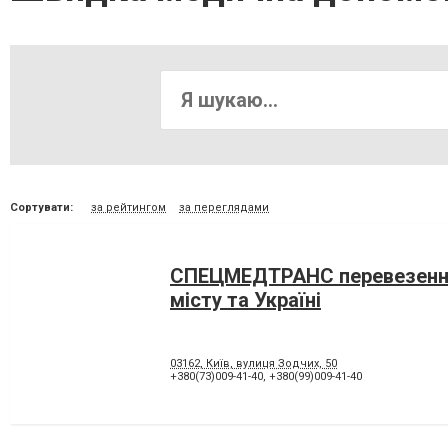
Сортувати:
за рейтингом
за переглядами
СПЕЦМЕДТРАНС перевезення
місту та Україні
03162, Київ, вулиця Зодчих, 50
+380(73)009-41-40
,
+380(99)009-41-40