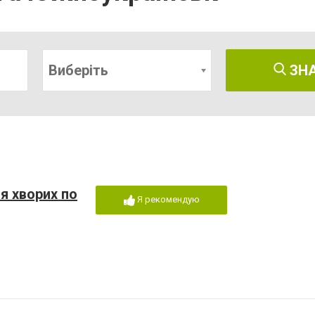
Виберіть
ЗН
 хворих по
Я рекомендую