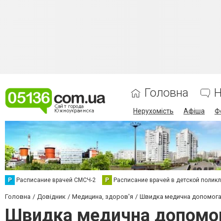
Головна
Н
Нерухомість
Афіша
Ф
Р
Расписание врачей СМСЧ-2
Р
Расписание врачей в детской полик
Головна
Довідник
Медицина, здоров'я
Швидка медична допомог
Швидка медична допомо