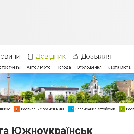
овини
Довідник
Дозвілля
отоотчеты
Авто / Мото
Погода
Оголошення
Карта міста
линике
Р
Расписание врачей в ЖК
Р
Расписание автобусов
Р
Рас
а
га Южноукраїнськ