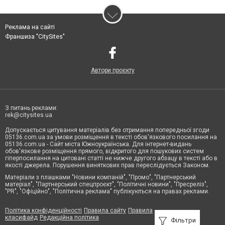
Реклама на сайті
Франшиза "CitySites"
Автори проєкту
З питань реклами:
rek@citysites.ua
Допускається цитування матеріалів без отримання попередньої згоди
05136.com.ua за умови розміщення в тексті обов'язкового посилання на
05136.com.ua - Сайт міста Южноукраїнська. Для інтернет-видань
обов'язкове розміщення прямого, відкритого для пошукових систем
гіперпосилання на цитовані статті не нижче другого абзацу в тексті або в
якості джерела. Порушення виняткових прав переслідується Законом.
Матеріали з плашками "Новини компаній", "Промо", "Партнерський
матеріал", "Партнерський спецпроєкт", "Політичні новини", "Пресреліз",
"PR", "Офіційно", "Політична реклама" публікуються на правах реклами.
Політика конфіденційності
Правила сайту
Правила
класифайд
Редакційна політика
Фільтри