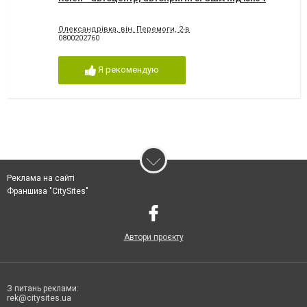
Олександрівка, він. Перемоги, 2-в
0800202760
Я рекомендую
Реклама на сайті
Франшиза "CitySites"
Автори проєкту
З питань реклами:
rek@citysites.ua