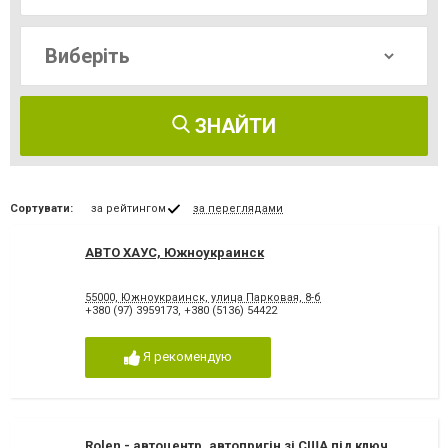
ЗНАЙТИ
Сортувати:
за рейтингом
за переглядами
АВТО ХАУС, Южноукраинск
55000, Южноукраинск, улица Парковая, 8-б
+380 (97) 3959173
,
+380 (5136) 54422
Я рекомендую
Rolen - автоцентр, автопригін зі США під ключ