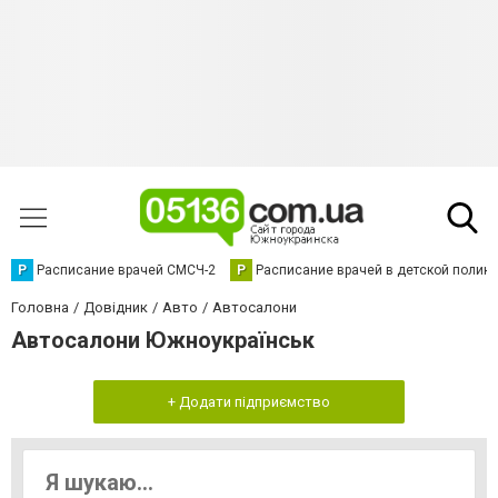
Р
Расписание врачей СМСЧ-2
Р
Расписание врачей в детской полик
Головна
Довідник
Авто
Автосалони
Автосалони Южноукраїнськ
+ Додати підприємство