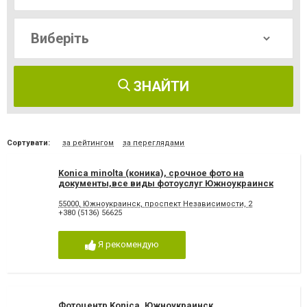
ЗНАЙТИ
Сортувати:
за рейтингом
за переглядами
Konica minolta (коника), срочное фото на
документы,все виды фотоуслуг Южноукраинск
55000, Южноукраинск, проспект Независимости, 2
+380 (5136) 56625
Я рекомендую
Фотоцентр Konica, Южноукраинск