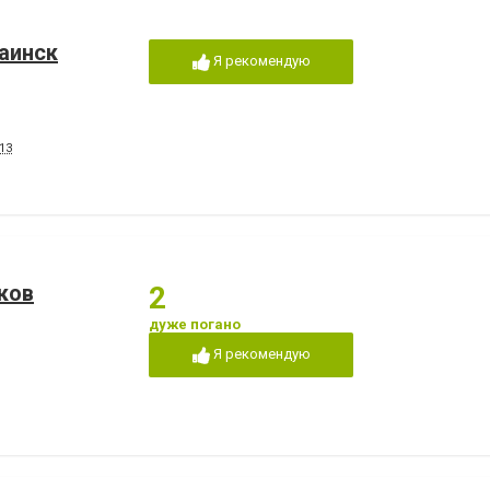
аинск
Я рекомендую
13
ков
2
дуже погано
Я рекомендую