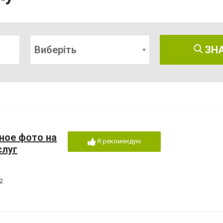
Виберіть
ЗН
чное фото на
Я рекомендую
слуг
2