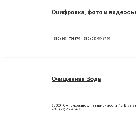
Оцифровка, фото и видеосъ
+380 (66) 1791379
,
+380 (96) 9546799
Очищенная Вода
55000, Южноукраинск, Независимости, 18, В маг
+380(97)614-96-67