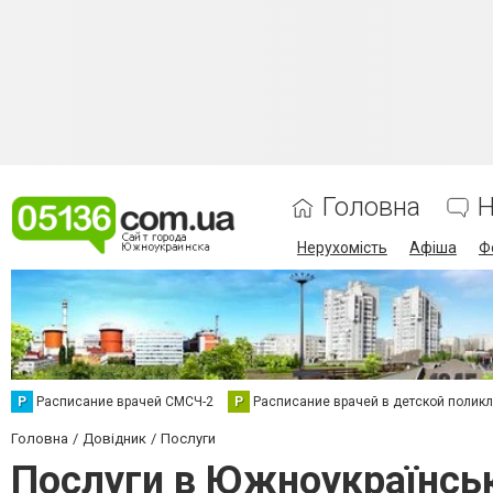
Головна
Н
Нерухомість
Афіша
Ф
Р
Расписание врачей СМСЧ-2
Р
Расписание врачей в детской полик
Головна
Довідник
Послуги
Послуги в Южноукраїнсь