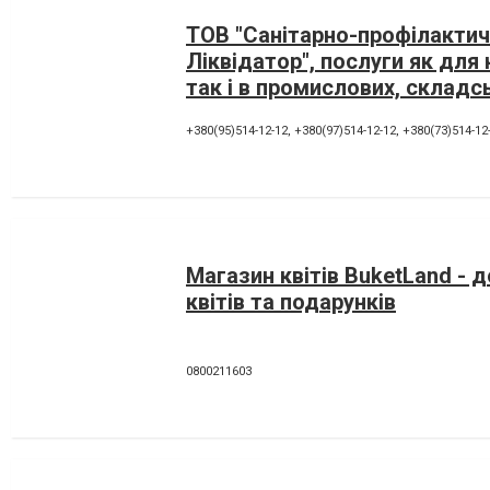
ТОВ "Санітарно-профілактич
Ліквідатор", послуги як для
так і в промислових, складс
офісних приміщень
+380(95)514-12-12
,
+380(97)514-12-12
,
+380(73)514-12
Магазин квітів BuketLand - 
квітів та подарунків
0800211603