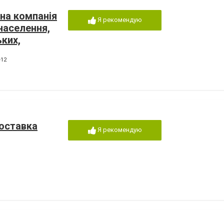
на компанія
Я рекомендую
 населення,
ьких,
-12
доставка
Я рекомендую