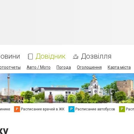
овини
Довідник
Дозвілля
отоотчеты
Авто / Мото
Погода
Оголошення
Карта міста
линике
Р
Расписание врачей в ЖК
Р
Расписание автобусов
Р
Рас
ку