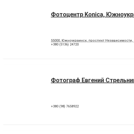
Фотоцентр Konica, Южноукр
55000, Южноукраинск, проспект Независимости, 
+380 (5136) 24720
Фотограф Евгений Стрельни
+380 (98) 7658922