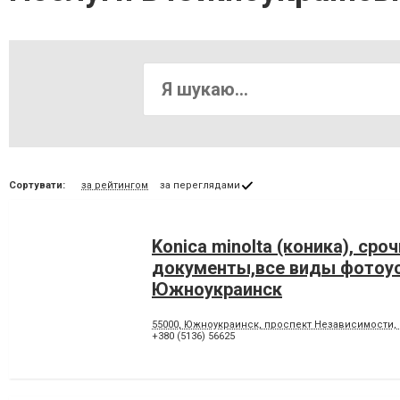
Сортувати:
за рейтингом
за переглядами
Konica minolta (коника), сро
документы,все виды фотоу
Южноукраинск
55000, Южноукраинск, проспект Независимости, 
+380 (5136) 56625