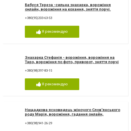
Бабуся Тереза -сильна знахарка, ворожіння
онлайн, ворожіння на кохання, зняття порчі.
Ворожка Тереза
+380(95)203-63-53
Я рекомендую
Знахарка Стефанія - ворожіння, ворожіння на
Таро, ворожіння по фото, приворот, зняття порчі
+380(98)397-83-15
Я рекомендую
Нащадкова ясновидець жіночого Слов'янського
роду Марія, ворожіння, гадання онлайн,
ворожіння Таро
+380(98)941-26-29