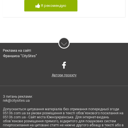
Я рекомендую
Реклама на сайті
Франшиза "CitySites"
Автори проєкту
З питань реклами:
rek@citysites.ua
Допускається цитування матеріалів без отримання попередньої згоди
05136.com.ua за умови розміщення в тексті обов'язкового посилання на
05136.com.ua - Сайт міста Южноукраїнська. Для інтернет-видань
обов'язкове розміщення прямого, відкритого для пошукових систем
гіперпосилання на цитовані статті не нижче другого абзацу в тексті або в