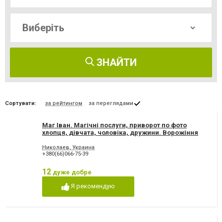
ЗНАЙТИ
Сортувати:
за рейтингом
за переглядами
Маг Іван. Магічні послуги, приворот по фото
хлопця, дівчата, чоловіка, дружини. Ворожіння
Таро, Приворожить любимого человека.
Магические услуги. Остуда, присушка. Заговор
Николаев, Украина
+380(66)066-75-39
на любовь. Маг Николаев
12
дуже добре
Я рекомендую