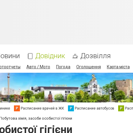
овини
Довідник
Дозвілля
отоотчеты
Авто / Мото
Погода
Оголошення
Карта міста
линике
Р
Расписание врачей в ЖК
Р
Расписание автобусов
Р
Рас
Побутова хімія, засоби особистої гігієни
обистої гігієни