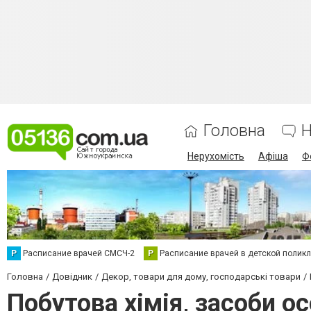
Головна
Н
Нерухомість
Афіша
Ф
Р
Расписание врачей СМСЧ-2
Р
Расписание врачей в детской полик
Головна
Довідник
Декор, товари для дому, господарські товари
Побутова хімія, засоби ос