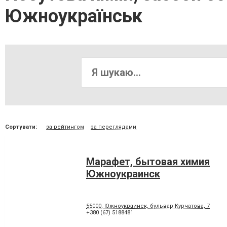
Южноукраїнськ
Сортувати:
за рейтингом
за переглядами
Марафет, бытовая химия
Южноукраинск
55000, Южноукраинск, бульвар Курчатова, 7
+380 (67) 5188481