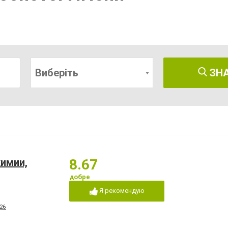
Виберіть
ЗН
химии,
8.67
добре
Я рекомендую
26