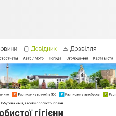
овини
Довідник
Дозвілля
отоотчеты
Авто / Мото
Погода
Оголошення
Карта міста
линике
Р
Расписание врачей в ЖК
Р
Расписание автобусов
Р
Рас
Побутова хімія, засоби особистої гігієни
обистої гігієни