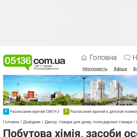
Головна
Н
Нерухомість
Афіша
Ф
Р
Расписание врачей СМСЧ-2
Р
Расписание врачей в детской полик
Головна
Довідник
Декор, товари для дому, господарські товари
Побутова хімія, засоби ос