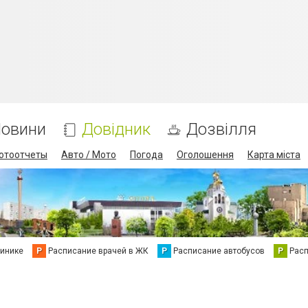
овини
Довідник
Дозвілля
отоотчеты
Авто / Мото
Погода
Оголошення
Карта міста
линике
Р
Расписание врачей в ЖК
Р
Расписание автобусов
Р
Рас