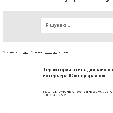
Сортувати:
за рейтингом
за переглядами
Территория стиля, дизайн и
интерьера Южноукраинск
55000, Южноукраинск, проспект Независимости, 
+380 (96) 2237284