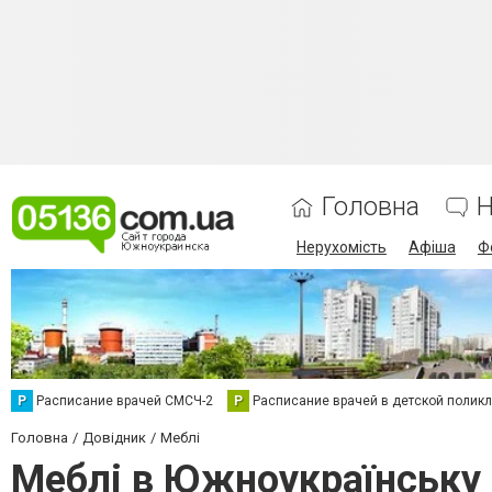
Головна
Н
Нерухомість
Афіша
Ф
Р
Расписание врачей СМСЧ-2
Р
Расписание врачей в детской полик
Головна
Довідник
Меблі
Меблі в Южноукраїнську