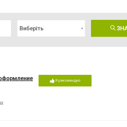
Виберіть
ЗН
 оформление
Я рекомендую
22