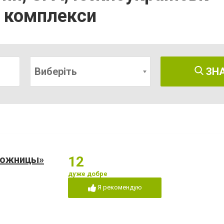
і комплекси
Виберіть
ЗН
ножницы»
12
дуже добре
Я рекомендую