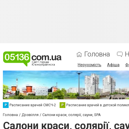
Головна
Н
Нерухомість
Афіша
Ф
Р
Расписание врачей СМСЧ-2
Р
Расписание врачей в детской полик
Головна
Дозвілля
Салони краси, солярії, сауни, SPA
Салони краси, солярії, с