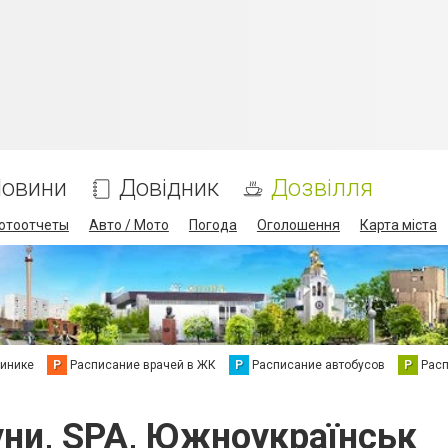
овини
Довідник
Дозвілля
отоотчеты
Авто / Мото
Погода
Оголошення
Карта міста
линике
Р
Расписание врачей в ЖК
Р
Расписание автобусов
Р
Рас
ауни, SPA, Южноукраїнськ