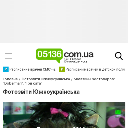
Р
Расписание врачей СМСЧ-2
Р
Расписание врачей в детской полик
Головна
Фотозвіти Южноукраїнська
Магазины зоотоваров:
"Doberman", "Три кита"
Фотозвіти Южноукраїнська