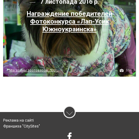
7 листопада 2016 р.
Награждение победителей
Фотоконкурса «Лап-Усик
Южноукраинска»
11
Магазины зоотоваров: "Do...
Реклама на сайті
Франшиза "CitySites"