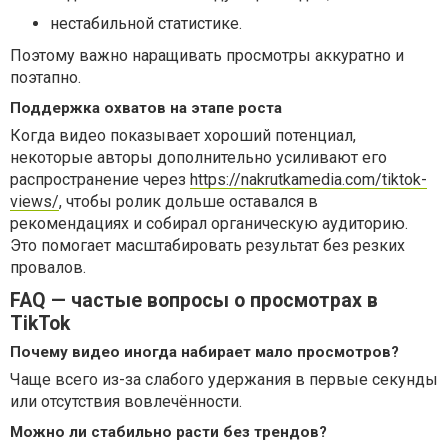
нестабильной статистике.
Поэтому важно наращивать просмотры аккуратно и
поэтапно.
Поддержка охватов на этапе роста
Когда видео показывает хороший потенциал,
некоторые авторы дополнительно усиливают его
распространение через
https://nakrutkamedia.com/tiktok-
views/
, чтобы ролик дольше оставался в
рекомендациях и собирал органическую аудиторию.
Это помогает масштабировать результат без резких
провалов.
FAQ — частые вопросы о просмотрах в
TikTok
Почему видео иногда набирает мало просмотров?
Чаще всего из-за слабого удержания в первые секунды
или отсутствия вовлечённости.
Можно ли стабильно расти без трендов?