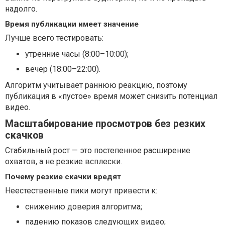
надолго.
Время публикации имеет значение
Лучше всего тестировать:
утренние часы (8:00–10:00);
вечер (18:00–22:00).
Алгоритм учитывает раннюю реакцию, поэтому
публикация в «пустое» время может снизить потенциал
видео.
Масштабирование просмотров без резких
скачков
Стабильный рост — это постепенное расширение
охватов, а не резкие всплески.
Почему резкие скачки вредят
Неестественные пики могут привести к:
снижению доверия алгоритма;
падению показов следующих видео;