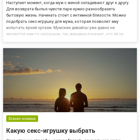
Наступает момент, когда муж с женой охладевают друг к другу.
Для возврата былых чувств паре нужно разнообразить
бытовую жизнь. Начинать стоит с интимной близости. Можно
подобрать секс-игрушку для мужа, которая позволит ему
испытать яркий оргазм. Мужские девайсы уже давно не
являются чем-то зазорным, так женщина покажет, что ей не
безразличны проблемы, происходящие в сексуальной жизни. На
сайте perchinka.com.ua представлен большой выбор секс-
игрушек для муж...
Бізнес новини
Какую секс-игрушку выбрать