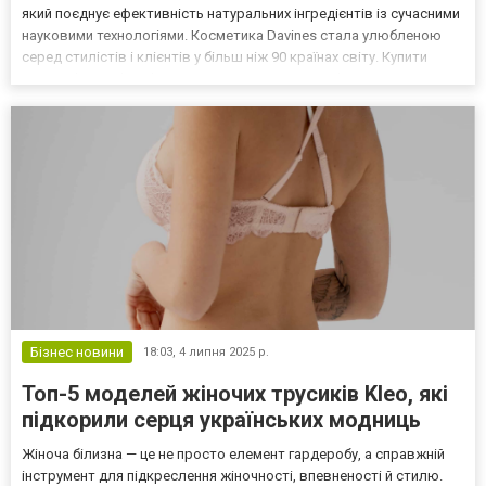
який поєднує ефективність натуральних інгредієнтів із сучасними
науковими технологіями. Косметика Davines стала улюбленою
серед стилістів і клієнтів у більш ніж 90 країнах світу. Купити
Davines https://laserhousecosmetics.com.ua/ua/davines/ в Україні
можна в інтернет-магазині Лазе...
Бізнес новини
18:03,
4 липня 2025 р.
Топ-5 моделей жіночих трусиків Kleo, які
підкорили серця українських модниць
Жіноча білизна — це не просто елемент гардеробу, а справжній
інструмент для підкреслення жіночності, впевненості й стилю.