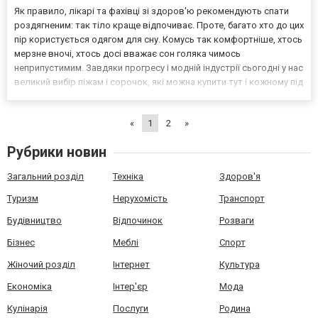
Як правило, лікарі та фахівці зі здоров'ю рекомендують спати
роздягненим: так тіло краще відпочиває. Проте, багато хто до цих
пір користується одягом для сну. Комусь так комфортніше, хтось
мерзне вночі, хтось досі вважає сон голяка чимось
неприпустимим. Завдяки прогресу і модній індустрії сьогодні у нас
великий вибір піжам і сорочок, які можна купити тут і кожному під
силу відшукати красиві, зручні і якісні речі на свій смак. Як
вибрати жіночу нічну сорочк...
«
1
2
»
Рубрики новин
Загальний розділ
Техніка
Здоров'я
Туризм
Нерухомість
Транспорт
Будівництво
Відпочинок
Розваги
Бізнес
Меблі
Спорт
Жіночий розділ
Інтернет
Культура
Економіка
Інтер'єр
Мода
Кулінарія
Послуги
Родина