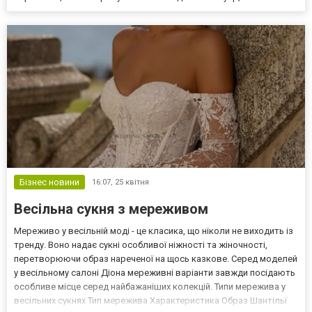
Бізнес новини
16:07,
25 квітня
Весільна сукня з мереживом
Мереживо у весільній моді - це класика, що ніколи не виходить із
тренду. Воно надає сукні особливої ніжності та жіночності,
перетворюючи образ нареченої на щось казкове. Серед моделей
у весільному салоні Діона мереживні варіанти завжди посідають
особливе місце серед найбажаніших колекцій. Типи мережива у
весільних сукнях Тип мережива Характеристика Образ Шантільї