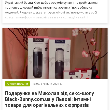
Український бренд Kleo добре розуміє сучасні потреби жінок і
пропонує широкий вибір стильних, зручних і привабливих
моделей. Якщо ви шукаєте труси жіночі, які поєднують у собі
красу та комфорт — зверніть увагу на колекції на сайті
https://kleo.ua/ua/catalog/trusiki. А щоб вам було легше обрати, ми
склали добірку з п’яти найулюбленіших м...
Бізнес новини
13:02,
6 грудня 2024 р.
Подарунки на Миколая від секс-шопу
Black-Bunny.com.ua у Львові: Інтимні
товари для оригінальних сюрпризів