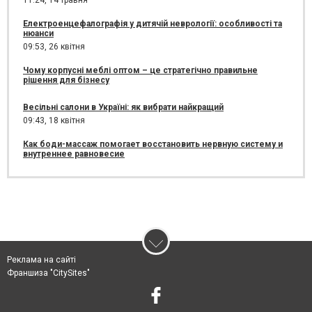
Електроенцефалографія у дитячій неврології: особливості та
нюанси
09:53,
26 квітня
Чому корпусні меблі оптом – це стратегічно правильне
рішення для бізнесу
Весільні салони в Україні: як вибрати найкращий
09:43,
18 квітня
Как боди-массаж помогает восстановить нервную систему и
внутреннее равновесие
Реклама на сайті
Франшиза "CitySites"