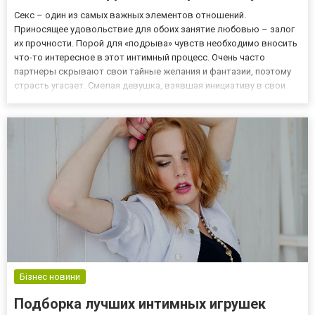
Cекс – один из самых важных элементов отношений.
Приносящее удовольствие для обоих занятие любовью – залог
их прочности. Порой для «подрыва» чувств необходимо вносить
что-то интересное в этот интимный процесс. Очень часто
партнеры скрывают свои тайные желания и фантазии, поэтому
страсть угасает. Смелая девушка, взявшая инициативу в свои
руки, предложив какое-то разнообразие, получает приятное
вознаграждение – новый виток развития взаимоотношений. Что
же пр...
Бізнес новини
Подборка лучших интимных игрушек