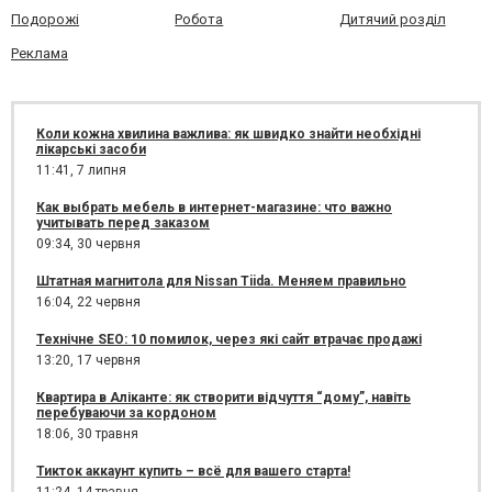
Подорожі
Робота
Дитячий розділ
Реклама
Коли кожна хвилина важлива: як швидко знайти необхідні
лікарські засоби
11:41,
7 липня
Как выбрать мебель в интернет-магазине: что важно
учитывать перед заказом
09:34,
30 червня
Штатная магнитола для Nissan Tiida. Меняем правильно
16:04,
22 червня
Технічне SEO: 10 помилок, через які сайт втрачає продажі
13:20,
17 червня
Квартира в Аліканте: як створити відчуття “дому”, навіть
перебуваючи за кордоном
18:06,
30 травня
Тикток аккаунт купить – всё для вашего старта!
11:24,
14 травня