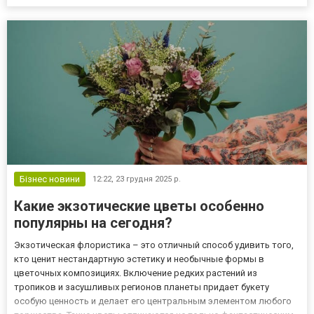
Тонке, з квітковим візерунком Ніжний та романтичний
Венеціанське Щільне, об'ємний рельєф Розкі...
Бізнес новини
12:22,
23 грудня 2025 р.
Какие экзотические цветы особенно
популярны на сегодня?
Экзотическая флористика – это отличный способ удивить того,
кто ценит нестандартную эстетику и необычные формы в
цветочных композициях. Включение редких растений из
тропиков и засушливых регионов планеты придает букету
особую ценность и делает его центральным элементом любого