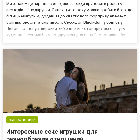
Миколай — це чарівне свято, яке завжди приносить радість і
несподівані подарунки. Однак цього року можна зробити його ще
більш незабутнім, додавши до святкового сюрпризу елемент
оригінальності та сміливості. Секс-шоп Black-Bunny.com.ua у
Львові пропонує широкий вибір інтимних товарів, які стануть
чудовим і незвичайним подарунком для вашої половинки або
близьких друзів. У цій статті ми розглянемо, які подарунки для
Миколая пропонує сексшоп Львів та чому сам...
Бізнес новини
Интересные секс игрушки для
разнообразия отношений