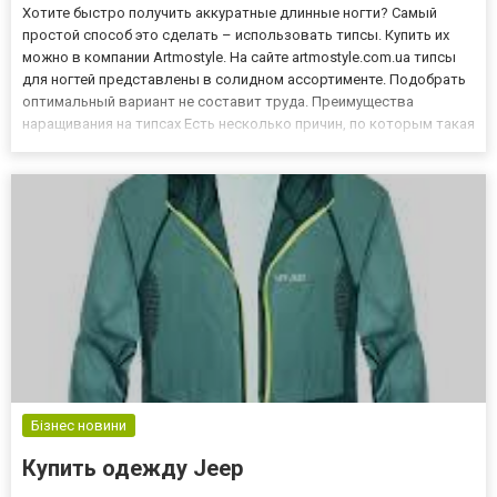
Хотите быстро получить аккуратные длинные ногти? Самый
простой способ это сделать – использовать типсы. Купить их
можно в компании Artmostyle. На сайте artmostyle.com.ua типсы
для ногтей представлены в солидном ассортименте. Подобрать
оптимальный вариант не составит труда. Преимущества
наращивания на типсах Есть несколько причин, по которым такая
технология популярна среди мастеров маникюра:
Универсальность. При помощи типсов, в отличие от форм,
можно нара...
Бізнес новини
Купить одежду Jeep