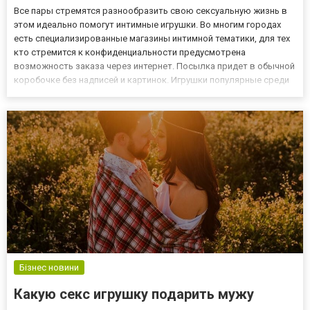
Все пары стремятся разнообразить свою сексуальную жизнь в
этом идеально помогут интимные игрушки. Во многим городах
есть специализированные магазины интимной тематики, для тех
кто стремится к конфиденциальности предусмотрена
возможность заказа через интернет. Посылка придет в обычной
коробочке без надписей и картинок. Игрушки популярные среди
женщин Имитатор кунилингуса. Прекрасно подходит для
одиноких женщин оказывает стимуляцию на интимную зону с
помощью...
Бізнес новини
Какую секс игрушку подарить мужу