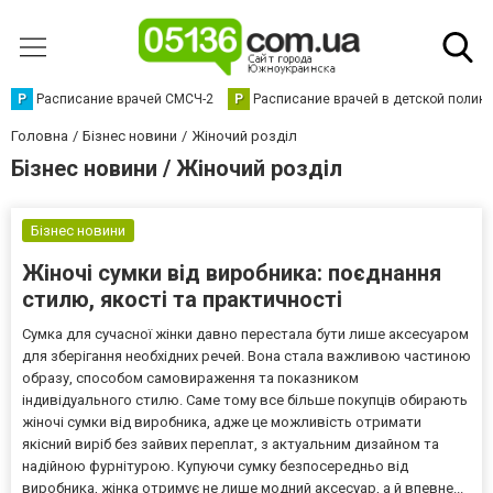
Р
Расписание врачей СМСЧ-2
Р
Расписание врачей в детской полик
Головна
Бізнес новини
Жіночий розділ
Бізнес новини / Жіночий розділ
Бізнес новини
Жіночі сумки від виробника: поєднання
стилю, якості та практичності
Сумка для сучасної жінки давно перестала бути лише аксесуаром
для зберігання необхідних речей. Вона стала важливою частиною
образу, способом самовираження та показником
індивідуального стилю. Саме тому все більше покупців обирають
жіночі сумки від виробника, адже це можливість отримати
якісний виріб без зайвих переплат, з актуальним дизайном та
надійною фурнітурою. Купуючи сумку безпосередньо від
виробника, жінка отримує не лише модний аксесуар, а й впевне...