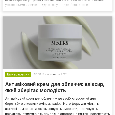
ухоженными и легче поддаются укладке. В каталоге
профессиональной косметики вы можете выбрать кондиционер
для волос, который подходит вашему типу и структуре прядей.
Такие сред...
Бізнес новини
00:00,
3 листопада 2025 р.
Антивіковий крем для обличчя: еліксир,
який зберігає молодість
Антивіковий крем для обличчя – це засіб, створений для
боротьби з віковими змінами шкіри. Його формули містять
активні компоненти, які зменшують зморшки, підвищують
пружність, стимулюють природне оновлення клітин і повертають