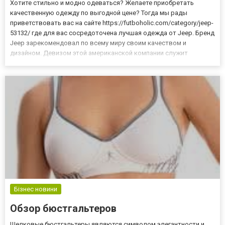
Хотите стильно и модно одеваться? Желаете приобретать
качественную одежду по выгодной цене? Тогда мы рады
приветствовать вас на сайте https://futboholic.com/category/jeep-
53132/ где для вас сосредоточена лучшая одежда от Jeep. Бренд
Jeep зарекомендовал по всему миру своим качеством и
дизайном. Девизом этой американской компании служит
открытие к страсти и приключениям. Поэтому одежда,
представленная ими не только комфортная в носке, удобная, но
и стильная....
Бізнес новини
Обзор бюстгальтеров
Шелковые бюстгальтеры являются символом элегантности и