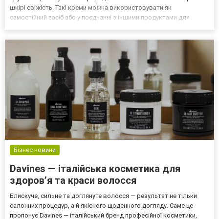
шкірі свіжість. Такі креми можна використовувати як
самостійний засіб або у поєднанні з іншими продуктами для
максимального ефекту. Придбати якісну антивікову косметику
можна в інтернет-магазині www.clarity-ua.com/ukhod-za-
litsom/anty...
Бізнес новини
Davines — італійська косметика для
здоров’я та краси волосся
Блискуче, сильне та доглянуте волосся — результат не тільки
салонних процедур, а й якісного щоденного догляду. Саме це
пропонує Davines — італійський бренд професійної косметики,