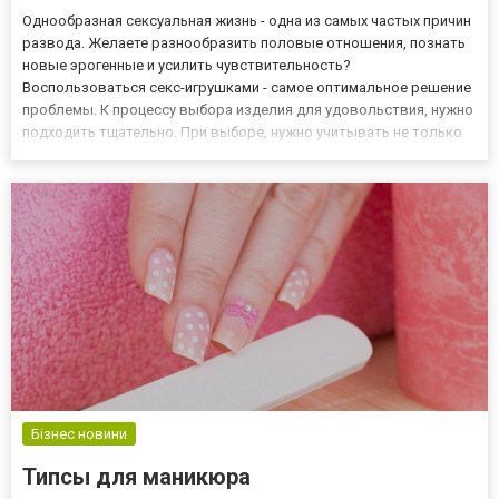
Однообразная сексуальная жизнь - одна из самых частых причин
развода. Желаете разнообразить половые отношения, познать
новые эрогенные и усилить чувствительность?
Воспользоваться секс-игрушками - самое оптимальное решение
проблемы. К процессу выбора изделия для удовольствия, нужно
подходить тщательно. При выборе, нужно учитывать не только
стоимость товара, но и другие параметры: способ применения,
вид стимуляции, страна-производитель, материал. Изделия дол...
Бізнес новини
Типсы для маникюра