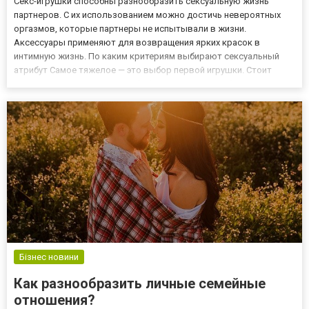
Секс-игрушки способны разнообразить сексуальную жизнь
партнеров. С их использованием можно достичь невероятных
оргазмов, которые партнеры не испытывали в жизни.
Аксессуары применяют для возвращения ярких красок в
интимную жизнь. По каким критериям выбирают сексуальный
атрибут Самое тяжелое — это выбор первой игрушки. Стоит
зайти на сайт секс-шопа perchinka.com.ua, так разбегаются глаза.
Но это только в первый раз. Потом партнеры станут как
наркоманы, котор...
Бізнес новини
Как разнообразить личные семейные
отношения?