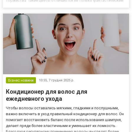
торжества. Такие цветы отличаются не только фантастическим
внешним видом, но и часто повышенной стойкостью. Букет
цветов из экзотических сортов: самые популярные решения При
этом самы...
Бізнес новини
10:55,
7 грудня 2025 р.
Кондиционер для волос для
ежедневного ухода
Чтобы волосы оставались мягкими, гладкими и послушными,
важно включить в уход правильный кондиционер для волос. Он
помогает восстановить баланс после использования шампуня,
делает пряди более эластичными и уменьшает их ломкость.
Благодаря регулярному применению волосы выглядят более