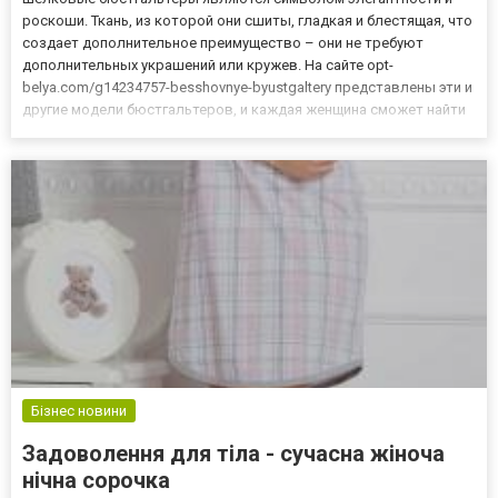
роскоши. Ткань, из которой они сшиты, гладкая и блестящая, что
создает дополнительное преимущество – они не требуют
дополнительных украшений или кружев. На сайте opt-
belya.com/g14234757-besshovnye-byustgaltery представлены эти и
другие модели бюстгальтеров, и каждая женщина сможет найти
что-то подходящее именно ей. Стоит знать, что термин
„шелковые” производители указывают часто в белье из смеси
шелка...
Бізнес новини
Задоволення для тіла - сучасна жіноча
нічна сорочка