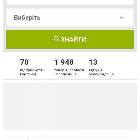
ЗНАЙТИ
70
1 948
13
підприємств і
товарів, сервісів
відгуків і
компаній
і пропозицій
рекомендацій