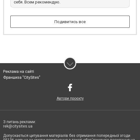
себя. Всем рекомендую.
Подивитись все
Реклама на сайті
Франшиза "CitySites"
Автори проєкту
З питань реклами:
rek@citysites.ua
Допускається цитування матеріалів без отримання попередньої згоди
05136.com.ua за умови розміщення в тексті обов'язкового посилання на