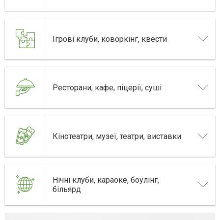
Ігрові клуби, коворкінг, квести
Ресторани, кафе, піцерії, суші
Кінотеатри, музеї, театри, виставки
Нічні клуби, караоке, боулінг,
більярд