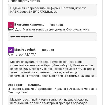
«Теплоэнергомонтаж»
Надежная и перспективная фирма. Поставщик услуг
НАЭК &quot;ЭНЕРГОАТОМ&quot;
Виктория Карпенко
Новичок
Твой Дом, Магазин товаров для дома в Южноукраинске
❤❤❤❤❤❤❤❤❤
Max Kravchuk
Новичок
Агентство "АЕЛІТА"
Мої очі очікували, але серце було захоплене після
співпраці з агентством &quot;Аеліта&quot;. Вони не лише
забезпечили мене відмінною нянею для моєї дитини, але й
знайшли мені досвідченого повара, який готує
найсмачніші страви. Тепер моя родина отримує найкраще
обслуговування, завдяки вашому чудовому персоналу!
ВарвараF
Новичок
Интернет-магазин Стероид Шоп Украина || Отзывы о магазине
Стероид Шоп
Муж попросил найти один товар. А я нашла скидки на
него. Посылка пришла быстро, и препарат оправдал