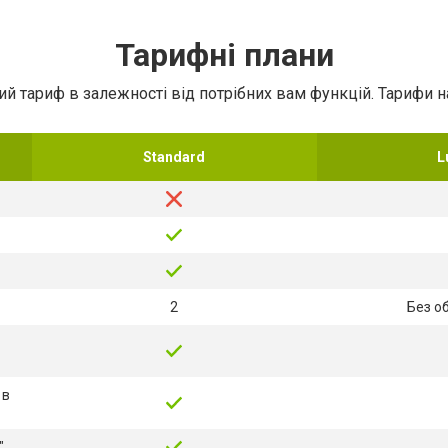
Тарифні плани
ий тариф в залежності від потрібних вам функцій. Тарифи 
Standard
L
2
Без о
 в
"