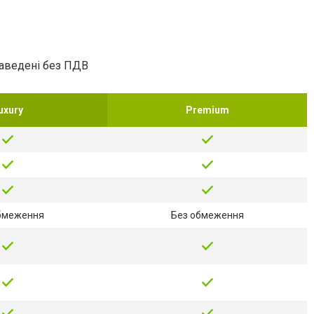
наведені без ПДВ
uxury
Premium
бмеження
Без обмеження