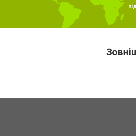
пі
Зовні