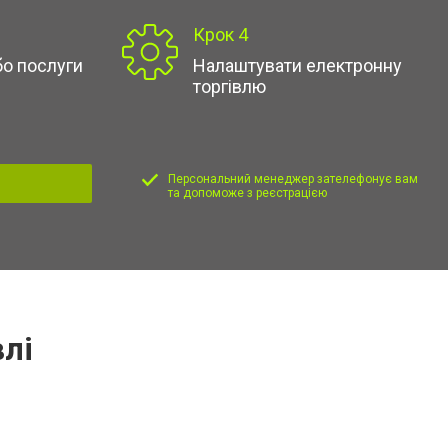
Крок 4
бо послуги
Налаштувати електронну
торгівлю
Персональний менеджер зателефонує вам
та допоможе з реєстрацією
влі