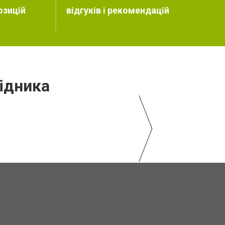
озицій
відгуків і рекомендацій
ідника