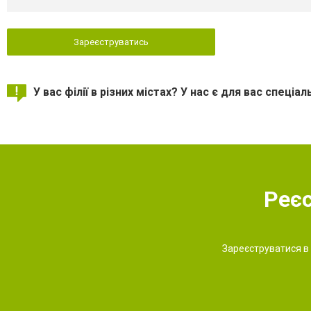
Зареєструватись
У вас філії в різних містах? У нас є для вас спеціа
Реєс
Зареєструватися в 