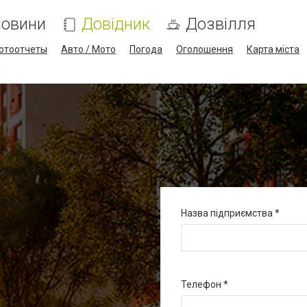
овини
Довідник
Дозвілля
отоотчеты
Авто / Мото
Погода
Оголошення
Карта міста
a
Назва підприємства
Телефон