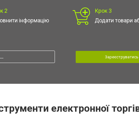
к 2
Крок 3
овнити інформацію
Додати товари а
Зареєструватись
струменти електронної торгі