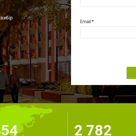
 вибір
Email
454
2 782