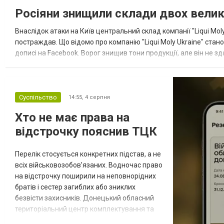
Росіяни знищили склади двох велики
Внаслідок атаки на Київ центральний склад компанії "Liqui Moly
постраждав. Що відомо про компанію "Liqui Moly Ukraine" стано
дописі на Facebook. Ворог знищив тони продукції, але він не з
зупиняємося ні на хвилину,– йдеться у дописі. Команда "Liqui M.
Суспільство
14:55,
4 серпня
Хто не має права на
відстрочку пояснив ТЦК
Перелік стосується конкретних підстав, а не
всіх військовозобов’язаних. Водночас право
на відстрочку поширили на неповнорідних
братів і сестер загиблих або зниклих
безвісти захисників. Донецький обласний
територіальний центр комплектування та
соціальної підтримки оприлюднив вісім