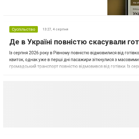
категорій військовозобов’язаних, які за
певних обставин не мають права на
відстрочку від мобілізації за раніше
доступними підставами. Серед них — окремі
Суспільство
13:27,
4 серпня
студенти, боржники з аліме...
Де в Україні повністю скасували гот
Із серпня 2026 року в Рівному повністю відмовилися від готів
квиток, однак уже в перші дні пасажири зіткнулися з масовими 
громадський транспорт повністю відмовився від готівки. Із се
більше неможливо — лише електронний квиток: транспор...