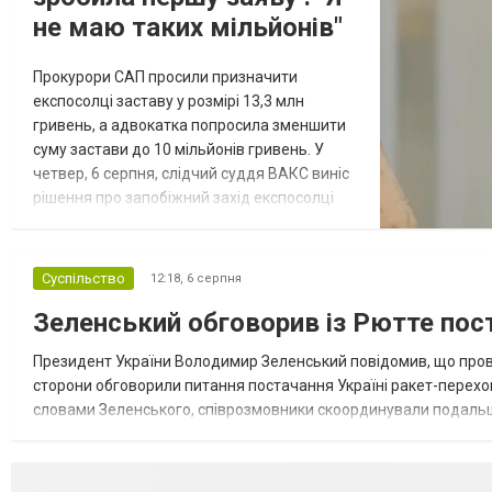
не маю таких мільйонів"
Прокурори САП просили призначити
експосолці заставу у розмірі 13,3 млн
гривень, а адвокатка попросила зменшити
суму застави до 10 мільйонів гривень. У
четвер, 6 серпня, слідчий суддя ВАКС виніс
рішення про запобіжний захід експосолці
України в США Ользі Стефанішиній у вигляді
застави 6 мільйонів гривень. Про це стало
відомо із зали суду, повідомляє
Суспільство
12:18,
6 серпня
кореспондент ТСН. Прокурори САП просили
Зеленський обговорив із Рютте пос
призначити експосолці заставу у розмірі
13,3 млн гривень. Своєю черго...
Президент України Володимир Зеленський повідомив, що пров
сторони обговорили питання постачання Україні ракет-перехоп
словами Зеленського, співрозмовники скоординували подальші
Україні. «Марк добре обізнаний із загрозами, і ми скоординували