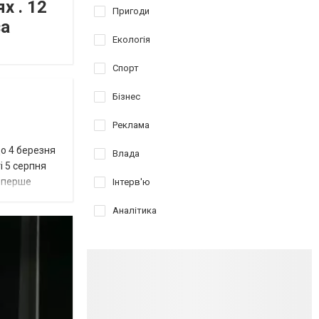
х . 12
Пригоди
за
Екологія
Спорт
Бізнес
Реклама
до 4 березня
Влада
і 5 серпня
 вперше
Інтерв'ю
Аналітика