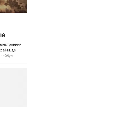
ій
 електронний
раїни, де
олейбусі