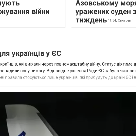
мують
Азовському моря
жування війни
уражених суден 
тиждень
11:34,
Сьогодні
ля українців у ЄС
аїнців, які виїхали через повномасштабну війну. Статус діятиме 
провадили нову вимогу. Відповідне рішення Ради ЄС набуло чинност
ві правила стосуються лише українців, які прибудуть до країн ЄС і