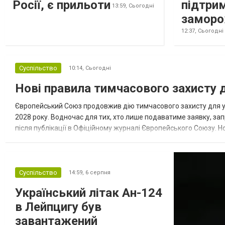
Росії, є прильоти
підтри
13:59,
Сьогодні
заморо
12:37,
Сьогодні
Суспільство
10:14,
Сьогодні
Нові правила тимчасового захисту д
Європейський Союз продовжив дію тимчасового захисту для укр
2028 року. Водночас для тих, хто лише подаватиме заявку, за
після публікації в Офіційному журналі Європейського Союзу. Но
звертатимуться по тимчасовий захист. Для людей, які вже о...
Суспільство
14:59,
6 серпня
Український літак Ан-124
в Лейпцигу був
завантажений