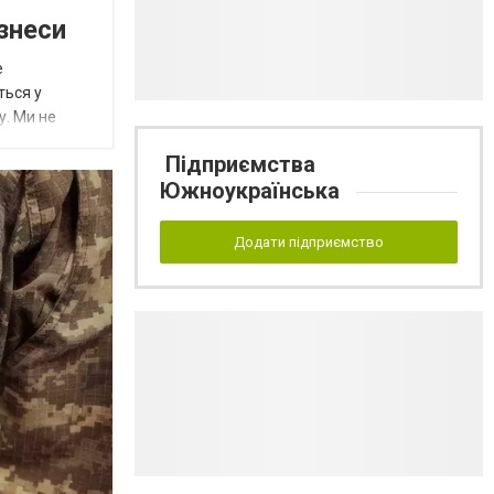
знеси
е
ться у
у. Ми не
Підприємства
Южноукраїнська
Додати підприємство