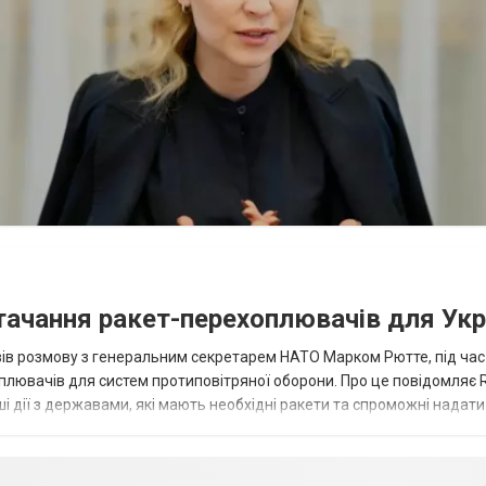
тачання ракет-перехоплювачів для Укр
ів розмову з генеральним секретарем НАТО Марком Рютте, під час
лювачів для систем протиповітряної оборони. Про це повідомляє R
 дії з державами, які мають необхідні ракети та спроможні надат
 наші з...