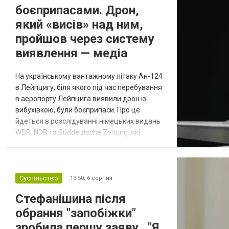
боєприпасами. Дрон,
який «висів» над ним,
пройшов через систему
виявлення — медіа
На українському вантажному літаку Ан-124
в Лейпцигу, біля якого під час перебування
в аеропорту Лейпцига виявили дрон із
вибухівкою, були боєприпаси. Про це
йдеться в розслідуванні німецьких видань
WDR, NDR та Süddeutsche Zeitung, які
посилаються на конфіденційний поліційний
звіт, цитує Tagesschau. Боєприпаси, яку
були на борту літака, незадовго до цього
доставили з Франції до Лейпцига, після
Суспільство
13:50,
6 серпня
чого їх мали транспортувати далі. За
Стефанішина після
даними слідства, 4 серпня о...
обрання "запобіжки"
зробила першу заяву . "Я