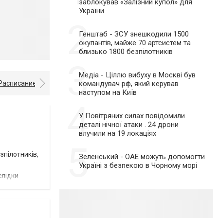
заблокував «Залізний купол» для
України
2
Генштаб - ЗСУ знешкодили 1500
окупантів, майже 70 артсистем та
близько 1800 безпілотників
3
Медіа - Ціллю вибуху в Москві був
Расписание автобусов
Р
Расписание поездов
командувач рф, який керував
наступом на Київ
4
У Повітряних силах повідомили
деталі нічної атаки . 24 дрони
влучили на 19 локаціях
5
зпілотників,
Зеленський - ОАЕ можуть допомогти
Україні з безпекою в Чорному морі
слідки