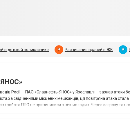
й в детской поликлинике
Р
Расписание врачей в ЖК
Р
-ЯНОС»
аводів Росії — ПАО «Славнєфть-ЯНОС» у Ярославлі — зазнав атаки бе
іста.За свідченнями місцевих мешканців, ця повітряна атака стала
в і робота ППО не припинялися з нічних годин. Через загрозу та на
більн...