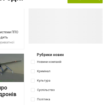
 системи ППО
водить
приватної
Рубрики новин
Новини компаній
Кримінал
Культура
про
Суспільство
дронів
Політика