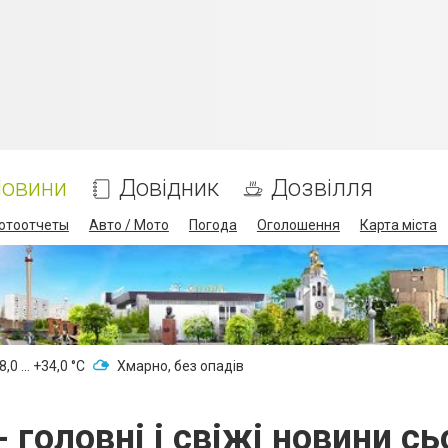
овини
Довідник
Дозвілля
отоотчеты
Авто / Мото
Погода
Оголошення
Карта міста
,0 ... +34,0 °С
Хмарно, без опадів
головні і свіжі новини сь