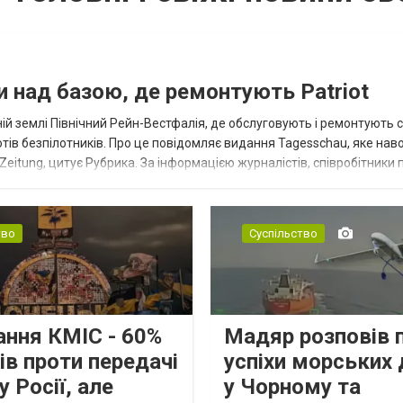
ни над базою, де ремонтують Patriot
ій землі Північний Рейн-Вестфалія, де обслуговують і ремонтують
льотів безпілотників. Про це повідомляє видання Tagesschau, яке на
eitung, цитує Рубрика. За інформацією журналістів, співробітники 
тво
Суспільство
ання КМІС - 60%
Мадяр розповів 
ів проти передачі
успіхи морських 
 Росії, але
у Чорному та