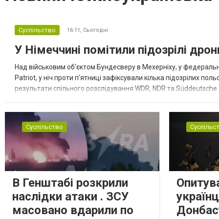
Суспільство
16:11,
Сьогодні
У Німеччині помітили підозрілі дро
Над військовим об'єктом Бундесверу в Мехерніху, у федеральн
Patriot, у ніч проти п'ятниці зафіксували кілька підозрілих по
результати спільного розслідування WDR, NDR та Süddeutsche Z
охоронної компанії між 22:00 та 05:00 зафіксували загал...
Суспільство
Суспільс
В Генштабі розкрили
Опитув
наслідки атаки . ЗСУ
українц
масовано вдарили по
Донбасу