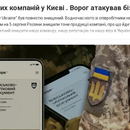
х компаній у Києві . Ворог атакував бі
 Ukraine" був повністю знищений. Водночас ніхто зі співробітники н
м на 5 серпня Росіяни знищили тони продукції компанії, про що йде
датний знищити нашу команду, нашу репутацію та нашу віру в Україн
..