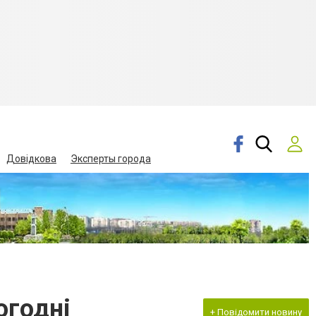
Довідкова
Эксперты города
огодні
+ Повідомити новину