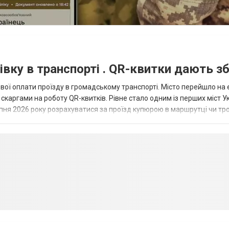
івку в транспорті . QR-квитки дають зб
кової оплати проїзду в громадському транспорті. Місто перейшло на
скаргами на роботу QR-квитків. Рівне стало одним із перших міст Ук
рпня 2026 року розрахуватися за проїзд купюрою в маршрутці чи тр