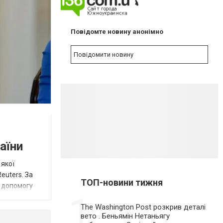
NEW
Повідомте новину анонімно
Повідомити новину
аїни
 якої
euters. За
ТОП-новини тижня
и допомогу
1
The Washington Post розкрив деталі
вето . Беньямін Нетаньягу