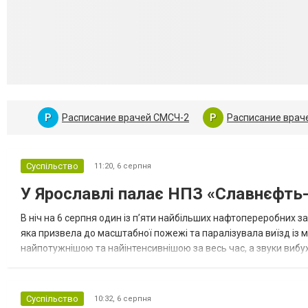
Р
Расписание врачей СМСЧ-2
Р
Расписание враче
Суспільство
11:20,
6 серпня
У Ярославлі палає НПЗ «Славнєфть
В ніч на 6 серпня один із п’яти найбільших нафтопереробних з
яка призвела до масштабної пожежі та паралізувала виїзд із м
найпотужнішою та найінтенсивнішою за весь час, а звуки вибухі
ударів місцева влада була змушена повністю перекрити автомо
Суспільство
10:32,
6 серпня