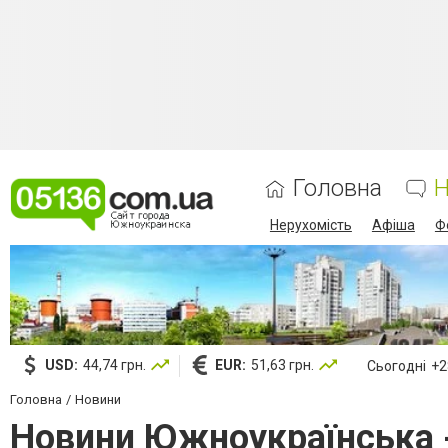
Головна
Н
Нерухомість
Афіша
Ф
USD:
44,74 грн.
EUR:
51,63 грн.
Сьогодні
+28
Головна
Новини
Новини Южноукраїнська - 