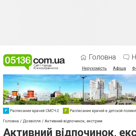
Головна
Н
Нерухомість
Афіша
Ф
Р
Расписание врачей СМСЧ-2
Р
Расписание врачей в детской полик
Головна
Дозвілля
Активний відпочинок, екстрим
Активний відпочинок, ек