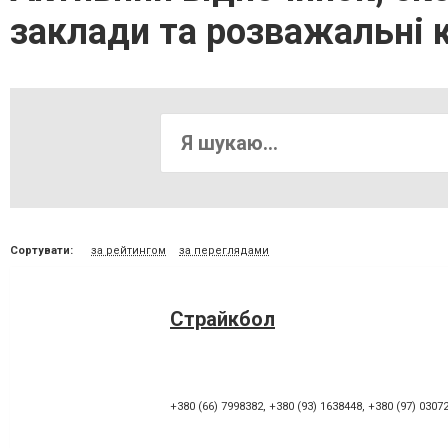
заклади та розважальні 
Сортувати:
за рейтингом
за переглядами
Страйкбол
+380 (66) 7998382
,
+380 (93) 1638448
,
+380 (97) 0307