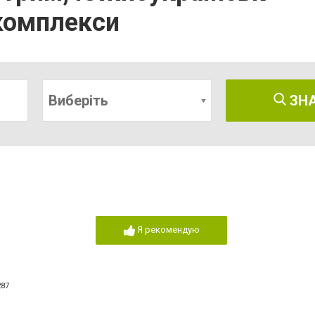
комплекси
Виберіть
ЗН
Я рекомендую
287