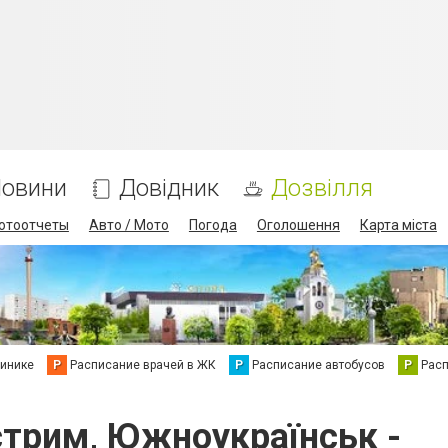
овини
Довідник
Дозвілля
отоотчеты
Авто / Мото
Погода
Оголошення
Карта міста
линике
Р
Расписание врачей в ЖК
Р
Расписание автобусов
Р
Рас
стрим, Южноукраїнськ -