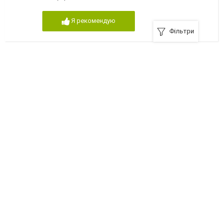
Я рекомендую
Фільтри
Салон красоты «Люкс»
55000, Южноукраинск, улица Дружбы народов, 26-А
+380 (67) 5155234
Я рекомендую
Реклама на сайті
Франшиза "CitySites"