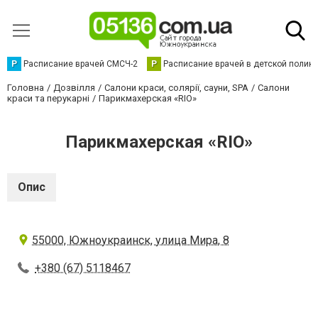
Р
Расписание врачей СМСЧ-2
Р
Расписание врачей в детской полик
Головна
Дозвілля
Салони краси, солярії, сауни, SPA
Салони
краси та перукарні
Парикмахерская «RIO»
Парикмахерская «RIO»
Опис
55000, Южноукраинск, улица Мира, 8
+380 (67) 5118467