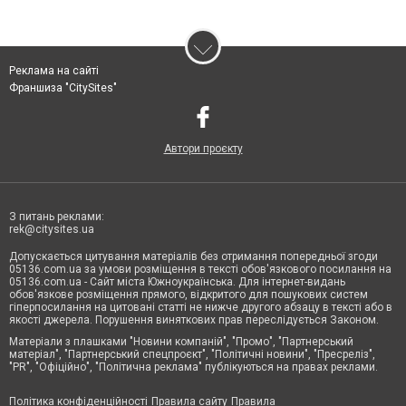
Реклама на сайті
Франшиза "CitySites"
Автори проєкту
З питань реклами:
rek@citysites.ua
Допускається цитування матеріалів без отримання попередньої згоди
05136.com.ua за умови розміщення в тексті обов'язкового посилання на
05136.com.ua - Сайт міста Южноукраїнська. Для інтернет-видань
обов'язкове розміщення прямого, відкритого для пошукових систем
гіперпосилання на цитовані статті не нижче другого абзацу в тексті або в
якості джерела. Порушення виняткових прав переслідується Законом.
Матеріали з плашками "Новини компаній", "Промо", "Партнерський
матеріал", "Партнерський спецпроєкт", "Політичні новини", "Пресреліз",
"PR", "Офіційно", "Політична реклама" публікуються на правах реклами.
Політика конфіденційності
Правила сайту
Правила