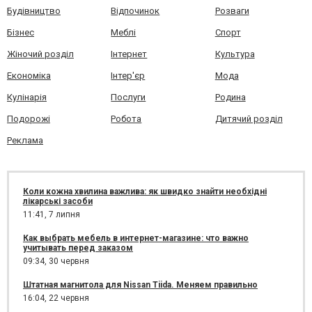
Будівництво
Відпочинок
Розваги
Бізнес
Меблі
Спорт
Жіночий розділ
Інтернет
Культура
Економіка
Інтер'єр
Мода
Кулінарія
Послуги
Родина
Подорожі
Робота
Дитячий розділ
Реклама
Коли кожна хвилина важлива: як швидко знайти необхідні
лікарські засоби
11:41,
7 липня
Как выбрать мебель в интернет-магазине: что важно
учитывать перед заказом
09:34,
30 червня
Штатная магнитола для Nissan Tiida. Меняем правильно
16:04,
22 червня