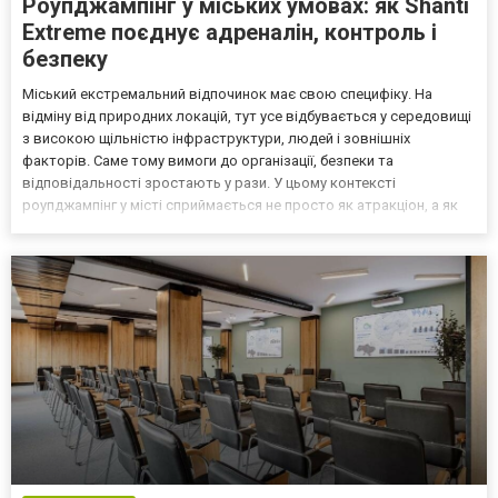
Роупджампінг у міських умовах: як Shanti
Extreme поєднує адреналін, контроль і
безпеку
Міський екстремальний відпочинок має свою специфіку. На
відміну від природних локацій, тут усе відбувається у середовищі
з високою щільністю інфраструктури, людей і зовнішніх
факторів. Саме тому вимоги до організації, безпеки та
відповідальності зростають у рази. У цьому контексті
роупджампінг у місті сприймається не просто як атракціон, а як
складний технічний і організаційний процес. У Києві команда
Shanti Extreme вибудувала підхід, який дозволяє поєднат...