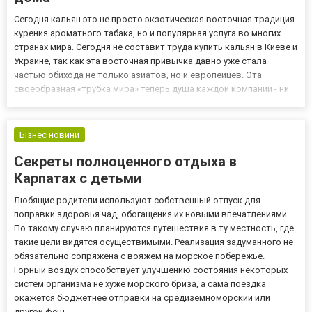
Сегодня кальян это не просто экзотическая восточная традиция
курения ароматного табака, но и популярная услуга во многих
странах мира. Сегодня не составит труда купить кальян в Киеве и
Украине, так как эта восточная привычка давно уже стала
частью обихода не только азиатов, но и европейцев. Эта
своеобразная «трубка мира» теперь душа каждой компании - ни
одна вечеринка не обойдется без ее присутствия. Конечно, цена
на кальян в кафе значительно выше, чем ес...
Бізнес новини
Секреты полноценного отдыха в
Карпатах с детьми
Любящие родители используют собственный отпуск для
поправки здоровья чад, обогащения их новыми впечатлениями.
По такому случаю планируются путешествия в ту местность, где
такие цели видятся осуществимыми. Реализация задуманного не
обязательно сопряжена с вояжем на морское побережье.
Горный воздух способствует улучшению состояния некоторых
систем организма не хуже морского бриза, а сама поездка
окажется бюджетнее отправки на средиземноморский или
другой феш...