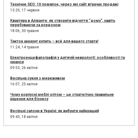
Технічне SEO: 10 помилок, через які сайт втрачає продажі
13:20,
17 червня
Квартира в Аліканте: як створити відчуття “дому”, навіть
перебуваючи за кордоном
18:06,
30 травня
Тикток аккаунт купить – всё для вашего старта!
11:24,
14 травня
Електроенцефалографія у дитячій неврології: особливості та
нюанси
09:53,
26 квітня
Весільна сукня з мереживом
16:07,
25 квітня
Чому корпусні меблі оптом – це стратегічно правильне
рішення для бізнесу
Весільні салони в Україні: як вибрати найкращий
09:43,
18 квітня