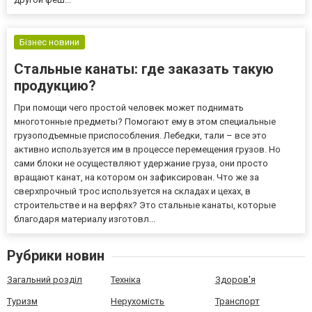
Бізнес новини
Стальные канаты: где заказать такую
продукцию?
При помощи чего простой человек может поднимать
многотонные предметы? Помогают ему в этом специальные
грузоподъемные приспособления. Лебедки, тали – все это
активно используется им в процессе перемещения грузов. Но
сами блоки не осуществляют удержание груза, они просто
вращают канат, на котором он зафиксирован. Что же за
сверхпрочный трос используется на складах и цехах, в
строительстве и на верфях? Это стальные канаты, которые
благодаря материалу изготовл...
Рубрики новин
Загальний розділ
Техніка
Здоров'я
Туризм
Нерухомість
Транспорт