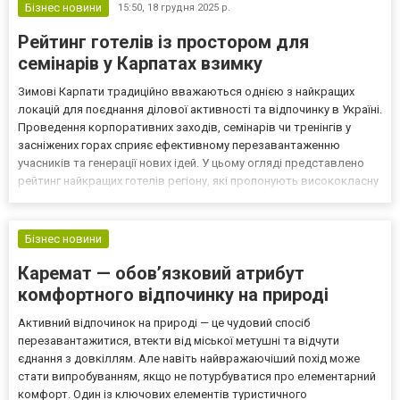
Бізнес новини
15:50,
18 грудня 2025 р.
Рейтинг готелів із простором для
семінарів у Карпатах взимку
Зимові Карпати традиційно вважаються однією з найкращих
локацій для поєднання ділової активності та відпочинку в Україні.
Проведення корпоративних заходів, семінарів чи тренінгів у
засніжених горах сприяє ефективному перезавантаженню
учасників та генерації нових ідей. У цьому огляді представлено
рейтинг найкращих готелів регіону, які пропонують висококласну
інфраструктуру для бізнес-подій, гарантують професійний рівень
обслуговування та максимальний комфор...
Бізнес новини
Каремат — обов’язковий атрибут
комфортного відпочинку на природі
Активний відпочинок на природі — це чудовий спосіб
перезавантажитися, втекти від міської метушні та відчути
єднання з довкіллям. Але навіть найвражаючіший похід може
стати випробуванням, якщо не потурбуватися про елементарний
комфорт. Один із ключових елементів туристичного