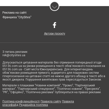
Реклама на сайті
Франшиза "CitySites"
Автори проєкту
З питань реклами:
rek@citysites.ua
Допускається цитування матеріалів без отримання попередньої згоди
05136.com.ua за умови розміщення в тексті обов'язкового посилання на
05136.com.ua - Сайт міста Южноукраїнська. Для інтернет-видань
обов'язкове розміщення прямого, відкритого для пошукових систем
гіперпосилання на цитовані статті не нижче другого абзацу в тексті або в
якості джерела. Порушення виняткових прав переслідується Законом.
Матеріали з плашками "Новини компаній", "Промо", "Партнерський
матеріал", "Партнерський спецпроєкт", "Політичні новини", "Пресреліз",
"PR", "Офіційно", "Політична реклама" публікуються на правах реклами.
Політика конфіденційності
Правила сайту
Правила
класифайд
Редакційна політика