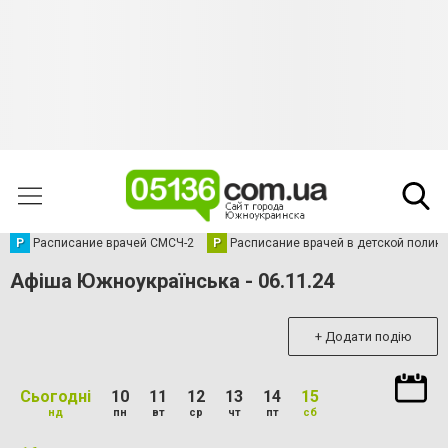
Р
Расписание врачей СМСЧ-2
Р
Расписание врачей в детской полик
Афіша Южноукраїнська - 06.11.24
+ Додати подію
Сьогодні
10
11
12
13
14
15
нд
пн
вт
ср
чт
пт
сб