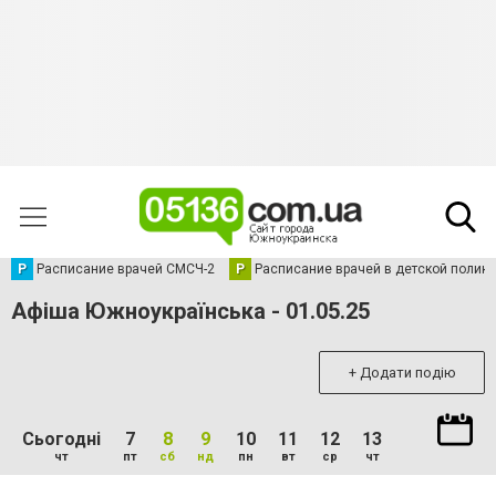
Р
Расписание врачей СМСЧ-2
Р
Расписание врачей в детской полик
Афіша Южноукраїнська - 01.05.25
+ Додати подію
Сьогодні
7
8
9
10
11
12
13
чт
пт
сб
нд
пн
вт
ср
чт