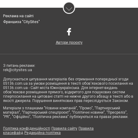
Реклама на сайті
Франшиза "CitySites"
Автори проєкту
З питань реклами:
rek@citysites.ua
Допускається цитування матеріалів без отримання попередньої згоди
05136.com.ua за умови розміщення в тексті обов'язкового посилання на
05136.com.ua - Сайт міста Южноукраїнська. Для інтернет-видань
обов'язкове розміщення прямого, відкритого для пошукових систем
гіперпосилання на цитовані статті не нижче другого абзацу в тексті або в
якості джерела. Порушення виняткових прав переслідується Законом.
Матеріали з плашками "Новини компаній", "Промо", "Партнерський
матеріал", "Партнерський спецпроєкт", "Політичні новини", "Пресреліз",
"PR", "Офіційно", "Політична реклама" публікуються на правах реклами.
Політика конфіденційності
Правила сайту
Правила
класифайд
Редакційна політика