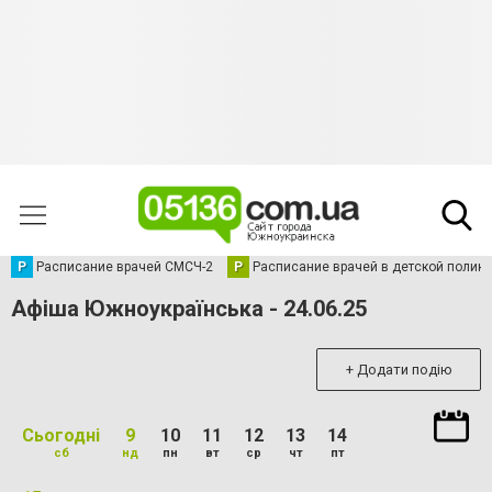
Р
Расписание врачей СМСЧ-2
Р
Расписание врачей в детской полик
Афіша Южноукраїнська - 24.06.25
+ Додати подію
Сьогодні
9
10
11
12
13
14
сб
нд
пн
вт
ср
чт
пт