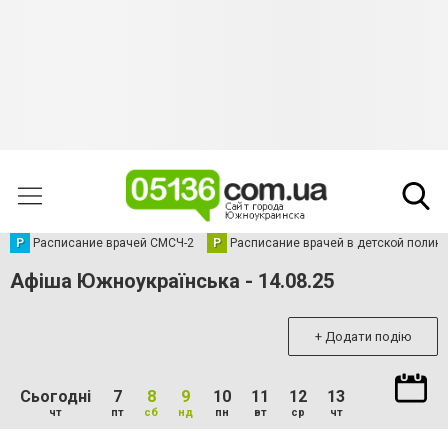
Р
Расписание врачей СМСЧ-2
Р
Расписание врачей в детской полик
Афіша Южноукраїнська - 14.08.25
+ Додати подію
Сьогодні
7
8
9
10
11
12
13
чт
пт
сб
нд
пн
вт
ср
чт