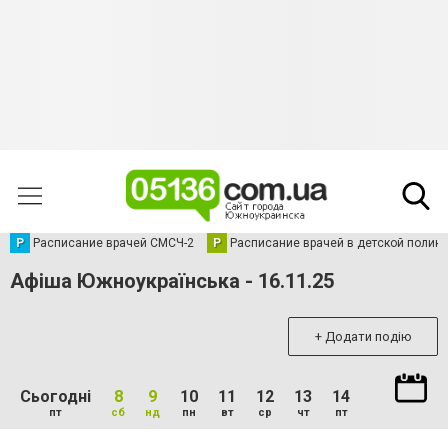
Р
Расписание врачей СМСЧ-2
Р
Расписание врачей в детской полик
Афіша Южноукраїнська - 16.11.25
+ Додати подію
Сьогодні
8
9
10
11
12
13
14
пт
сб
нд
пн
вт
ср
чт
пт