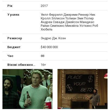
Рік
2017
У ролях
Уилл Феррелл Джереми Реннер Ник
Кролл Эллисон Толман Эми Полер
Андреа Сэвадж Джейсон Манцукас
Райан Симпкинс Микейла Уоткинс Роб
Хюбель
Режисер
Эндрю Дж. Коэн
Бюджет
$40 000 000
Час
88
Вікові обмеження
16+