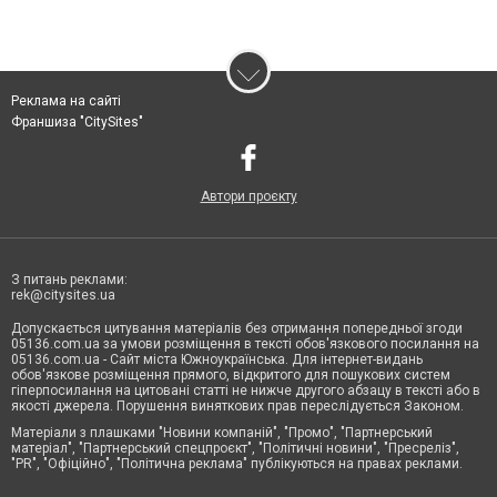
Реклама на сайті
Франшиза "CitySites"
Автори проєкту
З питань реклами:
rek@citysites.ua
Допускається цитування матеріалів без отримання попередньої згоди
05136.com.ua за умови розміщення в тексті обов'язкового посилання на
05136.com.ua - Сайт міста Южноукраїнська. Для інтернет-видань
обов'язкове розміщення прямого, відкритого для пошукових систем
гіперпосилання на цитовані статті не нижче другого абзацу в тексті або в
якості джерела. Порушення виняткових прав переслідується Законом.
Матеріали з плашками "Новини компаній", "Промо", "Партнерський
матеріал", "Партнерський спецпроєкт", "Політичні новини", "Пресреліз",
"PR", "Офіційно", "Політична реклама" публікуються на правах реклами.