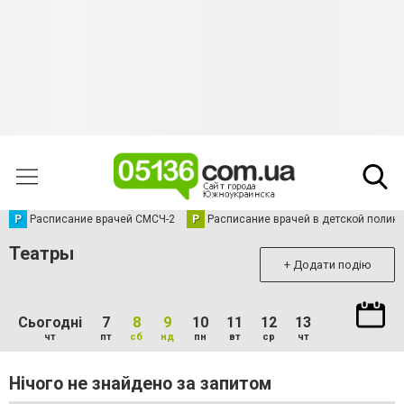
Р
Расписание врачей СМСЧ-2
Р
Расписание врачей в детской полик
Театры
+ Додати подію
Сьогодні
7
8
9
10
11
12
13
чт
пт
сб
нд
пн
вт
ср
чт
Нічого не знайдено за запитом