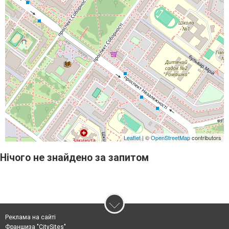
Leaflet
| ©
OpenStreetMap
contributors
Нічого не знайдено за запитом
Реклама на сайті
Франшиза "CitySites"