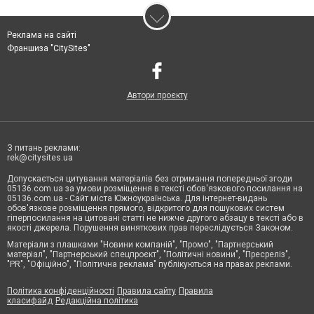
Реклама на сайті
Франшиза "CitySites"
Автори проєкту
З питань реклами:
rek@citysites.ua
Допускається цитування матеріалів без отримання попередньої згоди
05136.com.ua за умови розміщення в тексті обов'язкового посилання на
05136.com.ua - Сайт міста Южноукраїнська. Для інтернет-видань
обов'язкове розміщення прямого, відкритого для пошукових систем
гіперпосилання на цитовані статті не нижче другого абзацу в тексті або в
якості джерела. Порушення виняткових прав переслідується Законом.
Матеріали з плашками "Новини компаній", "Промо", "Партнерський
матеріал", "Партнерський спецпроєкт", "Політичні новини", "Пресреліз",
"PR", "Офіційно", "Політична реклама" публікуються на правах реклами.
Політика конфіденційності
Правила сайту
Правила
класифайд
Редакційна політика