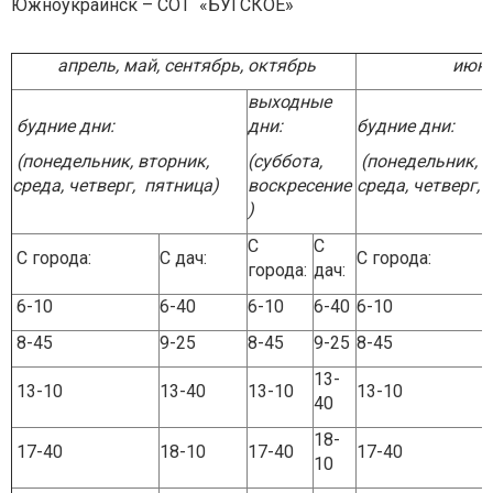
Южноукраинск – СОТ «БУГСКОЕ»
апрель, май, сентябрь, октябрь
июнь
выходные
будние дни:
дни:
будние дни
:
(понедельник, вторник,
(суббота,
(понедельник, в
среда, четверг, пятница)
воскресение
среда, четверг,
)
С
С
С города:
С дач:
С города:
города:
дач:
6-10
6-40
6-10
6-40
6-10
8-45
9-25
8-45
9-25
8-45
13-
13-10
13-40
13-10
13-10
40
18-
17-40
18-10
17-40
17-40
10