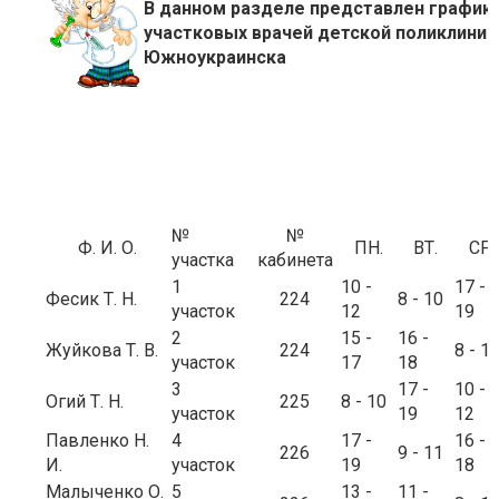
В данном разделе представлен график
участковых врачей детской поликлиники
Южноукраинска
№
№
Ф. И. О.
ПН.
ВТ.
СР.
участка
кабинета
1
10 -
17 -
Фесик Т. Н.
224
8 - 10
участок
12
19
2
15 -
16 -
Жуйкова Т. В.
224
8 - 1
участок
17
18
3
17 -
10 -
Огий Т. Н.
225
8 - 10
участок
19
12
Павленко Н.
4
17 -
16 -
226
9 - 11
И.
участок
19
18
Малыченко О.
5
13 -
11 -