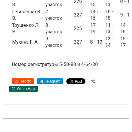
226
8 - 1
В.
участок
15
13
Гевеленко В.
7
14 -
16 -
227
9 - 1
В.
участок
16
18
Трущенко Л.
8
17 -
11 -
14 -
225
Н.
участок
19
13
16
9
12 -
15 -
Мухина Г. А.
227
8 - 10
участок
14
17
Номер регистратуры 5-58-88 и 4-64-30.
Reddit
Telegram
Viber
WhatsApp