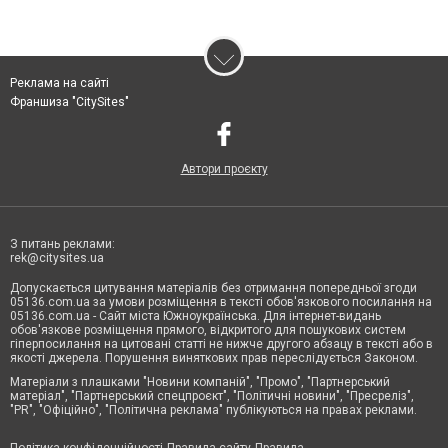
Реклама на сайті
Франшиза "CitySites"
Автори проєкту
З питань реклами:
rek@citysites.ua
Допускається цитування матеріалів без отримання попередньої згоди
05136.com.ua за умови розміщення в тексті обов'язкового посилання на
05136.com.ua - Сайт міста Южноукраїнська. Для інтернет-видань
обов'язкове розміщення прямого, відкритого для пошукових систем
гіперпосилання на цитовані статті не нижче другого абзацу в тексті або в
якості джерела. Порушення виняткових прав переслідується Законом.
Матеріали з плашками "Новини компаній", "Промо", "Партнерський
матеріал", "Партнерський спецпроєкт", "Політичні новини", "Пресреліз",
"PR", "Офіційно", "Політична реклама" публікуються на правах реклами.