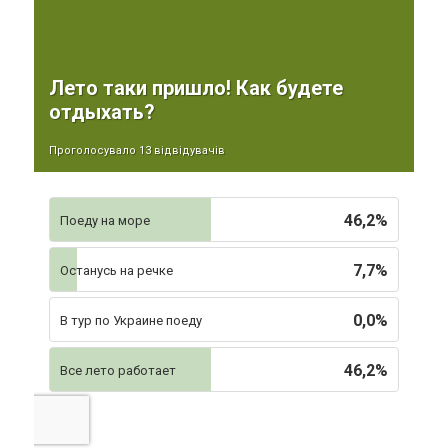
Лето таки пришло! Как будете
отдыхать?
Проголосувало 13 відвідувачів
46,2%
Поеду на море
7,7%
Останусь на речке
0,0%
В тур по Украине поеду
46,2%
Все лето работает