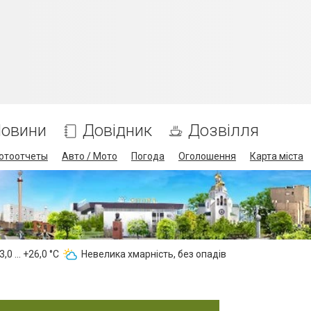
овини
Довідник
Дозвілля
отоотчеты
Авто / Мото
Погода
Оголошення
Карта міста
,0 ... +26,0 °С
Невелика хмарність, без опадів