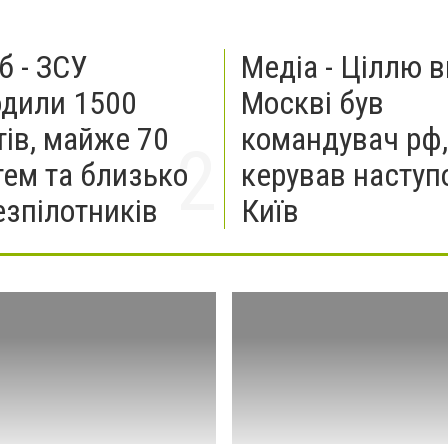
б - ЗСУ
Медіа - Ціллю в
дили 1500
Москві був
тів, майже 70
командувач рф,
тем та близько
керував наступ
езпілотників
Київ