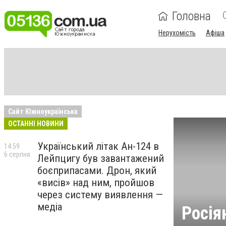
Головна
Нерухомість
Афіша
Сайт Южноукраїнська
ОСТАННІ НОВИНИ
Український літак Ан-124 в
14:59
6 серпня
Лейпцигу був завантажений
боєприпасами. Дрон, який
«висів» над ним, пройшов
через систему виявлення —
медіа
Росія