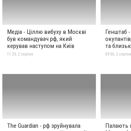
2 серпня
Москві був командувач рф,
який керував наступом на
Київ
Медіа - Ціллю вибуху в Москві
Генштаб 
Генштаб - ЗСУ знешкодили
09:06
2 серпня
був командувач рф, який
окупантів
1500 окупантів, майже 70
керував наступом на Київ
та близьк
артсистем та близько 1800
безпілотників
11:33, 2 серпня
09:06, 2 серпн
The Washington Post
08:59
2 серпня
розкрив деталі вето .
Беньямін Нетаньягу
заблокував «Залізний
купол» для України
The Guardian - рф зруйнувала
Палають п