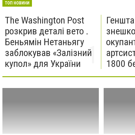
ТОП НОВИНИ
The Washington Post
Геншта
розкрив деталі вето .
знешко
Беньямін Нетаньягу
окупан
заблокував «Залізний
артсис
купол» для України
1800 б