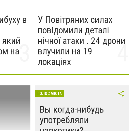
ибуху в
У Повітряних силах
повідомили деталі
 який
нічної атаки . 24 дрони
ом на
влучили на 19
локаціях
ГОЛОС МІСТА
Вы когда-нибудь
употребляли
наркотики?