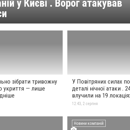
ній у Києві . Ворог атакував
си
льно зібрати тривожну
У Повітряних силах п
До укриття — лише
деталі нічної атаки . 
ідніше
влучили на 19 локація
я
12:43, 2 серпня
Новини компаній