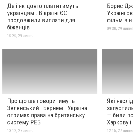
Де і як довго платитимуть
Борис Дж
українцям . В країні ЄС
Україні с
продовжили виплати для
фільм він
біженців
09:30, 29 липн
10:20, 29 липня
Про що ще говоритимуть
Які наслід
Зеленський і Бернем . Україна
запустили
отримає права на британську
— били по
систему РЕБ
Харкову і
13:12, 27 липня
12:15, 27 липн