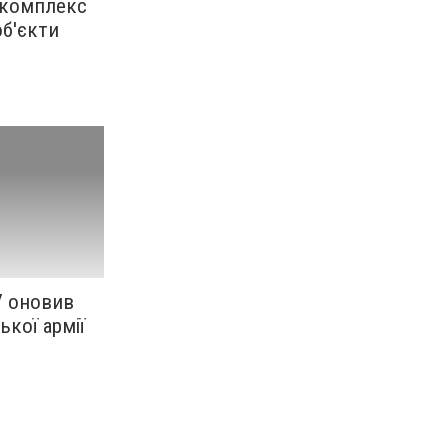
 комплекс
об'єкти
У оновив
ької армії