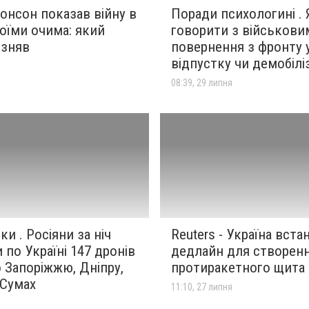
онсон показав війну в
Поради психологині . 
воїми очима: який
говорити з військови
 зняв
повернення з фронту 
відпустку чи демобіліз
я
08:39, 29 липня
ки . Росіяни за ніч
Reuters - Україна вст
 по Україні 147 дронів
дедлайн для створен
 Запоріжжю, Дніпру,
протиракетного щита 
 Сумах
11:10, 27 липня
я