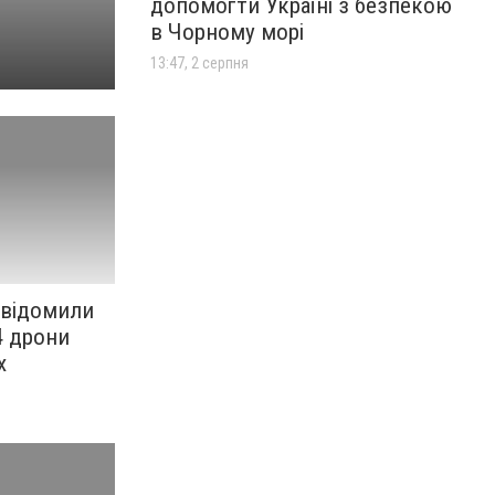
допомогти Україні з безпекою
в Чорному морі
13:47, 2 серпня
овідомили
24 дрони
х