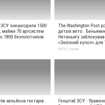
- ЗСУ знешкодили 1500
The Washington Post р
, майже 70 артсистем
деталі вето . Беньямі
о 1800 безпілотників
Нетаньягу заблокував
«Залізний купол» для 
я
08:59, 2 серпня
ів мільйона гектарів .
Генштаб ЗСУ - Уражен