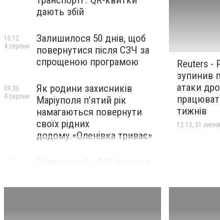
транспорті . QR-квитки
дають збій
Залишилося 50 днів, щоб
10:12
4 серпня
повернутися після СЗЧ за
спрощеною програмою
Reuters -
зупинив п
атаки дро
Як родини захисників
09:36
4 серпня
працюват
Маріуполя пʼятий рік
тижнів
намагаються повернути
своїх рідних
12:13, 31 липн
додому.«Оленівка триває»
Зеленський - ОАЕ можуть
13:47
2 серпня
допомогти Україні з
безпекою в Чорному морі
Медіа - Ціллю вибуху в
11:33