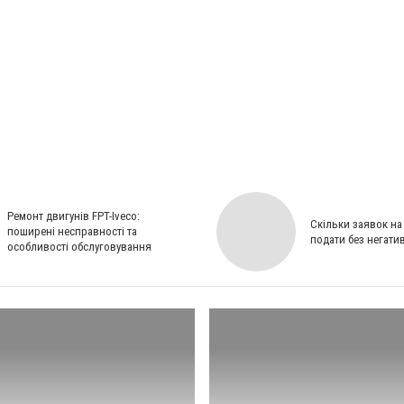
Ремонт двигунів FPT-Iveco:
Скільки заявок на
поширені несправності та
подати без негати
особливості обслуговування