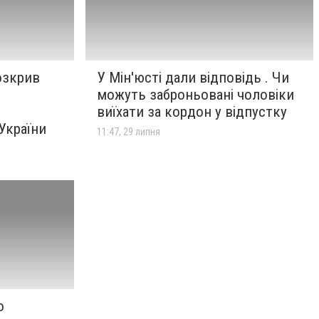
озкрив
У Мін'юсті дали відповідь . Чи
н
можуть заброньовані чоловіки
виїхати за кордон у відпустку
України
11:47, 29 липня
о