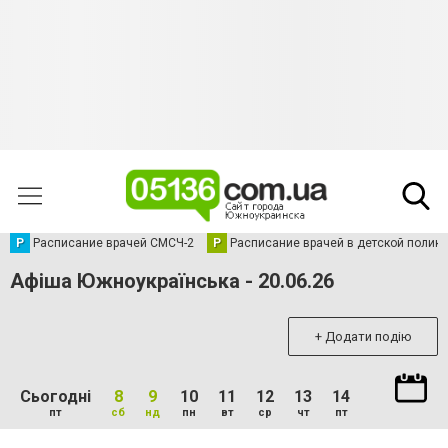
Р
Расписание врачей СМСЧ-2
Р
Расписание врачей в детской полик
Афіша Южноукраїнська - 20.06.26
+ Додати подію
Сьогодні
8
9
10
11
12
13
14
пт
сб
нд
пн
вт
ср
чт
пт