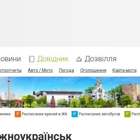
овини
Довідник
Дозвілля
отоотчеты
Авто / Мото
Погода
Оголошення
Карта міста
линике
Р
Расписание врачей в ЖК
Р
Расписание автобусов
Р
Рас
Южноукраїнськ