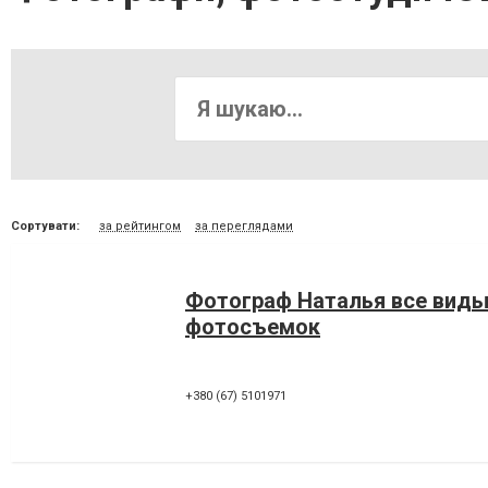
Сортувати:
за рейтингом
за переглядами
Фотограф Наталья все вид
фотосъемок
+380 (67) 5101971