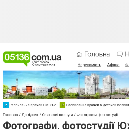
Головна
Н
Нерухомість
Афіша
Ф
Р
Расписание врачей СМСЧ-2
Р
Расписание врачей в детской полик
Головна
Довідник
Святкові послуги
Фотографи, фотостудії
Фотографи, фотостудії 