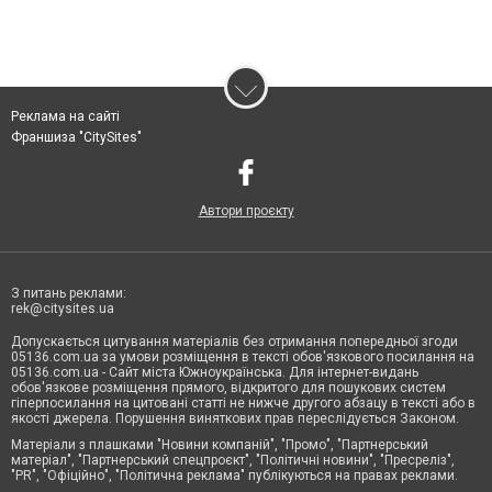
Реклама на сайті
Франшиза "CitySites"
Автори проєкту
З питань реклами:
rek@citysites.ua
Допускається цитування матеріалів без отримання попередньої згоди
05136.com.ua за умови розміщення в тексті обов'язкового посилання на
05136.com.ua - Сайт міста Южноукраїнська. Для інтернет-видань
обов'язкове розміщення прямого, відкритого для пошукових систем
гіперпосилання на цитовані статті не нижче другого абзацу в тексті або в
якості джерела. Порушення виняткових прав переслідується Законом.
Матеріали з плашками "Новини компаній", "Промо", "Партнерський
матеріал", "Партнерський спецпроєкт", "Політичні новини", "Пресреліз",
"PR", "Офіційно", "Політична реклама" публікуються на правах реклами.