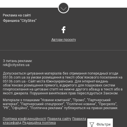
Реклама на сайті
Франшиза "CitySites"
Автори проєкту
З питань реклами:
rek@citysites.ua
Допускається цитування матеріалів без отримання попередньої згоди
05136.com.ua за умови розміщення в тексті обов'язкового посилання на
05136.com.ua - Сайт міста Южноукраїнська. Для інтернет-видань
обов'язкове розміщення прямого, відкритого для пошукових систем
гіперпосилання на цитовані статті не нижче другого абзацу в тексті або в
якості джерела. Порушення виняткових прав переслідується Законом.
Матеріали з плашками "Новини компаній", "Промо", "Партнерський
матеріал", "Партнерський спецпроєкт", "Політичні новини", "Пресреліз",
"PR", "Офіційно", "Політична реклама" публікуються на правах реклами.
Політика конфіденційності
Правила сайту
Правила
класифайд
Редакційна політика
Фільтри