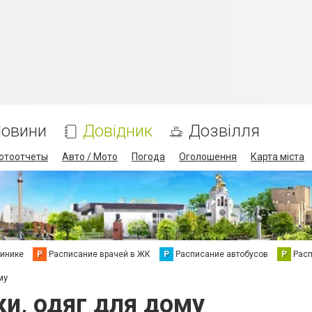
овини
Довідник
Дозвілля
отоотчеты
Авто / Мото
Погода
Оголошення
Карта міста
линике
Р
Расписание врачей в ЖК
Р
Расписание автобусов
Р
Рас
му
ки, одяг для дому