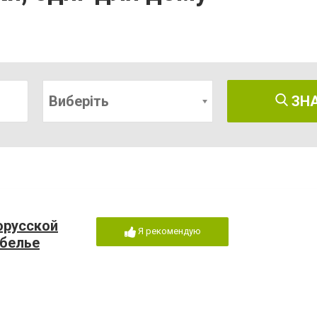
Виберіть
ЗН
орусской
Я рекомендую
 белье