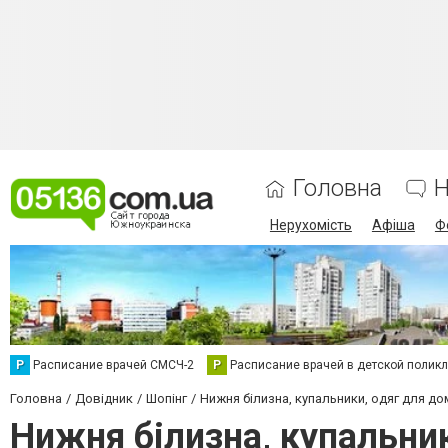
Головна
Н
Нерухомість
Афіша
Ф
Р
Расписание врачей СМСЧ-2
Р
Расписание врачей в детской полик
Головна
Довідник
Шопінг
Нижня білизна, купальники, одяг для до
Нижня білизна, купальни