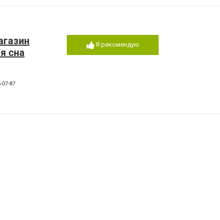
агазин
Я рекомендую
я сна
-07-87