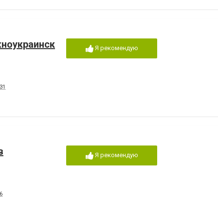
жноукраинск
Я рекомендую
31
в
Я рекомендую
6