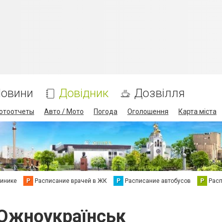
овини
Довідник
Дозвілля
отоотчеты
Авто / Мото
Погода
Оголошення
Карта міста
линике
Р
Расписание врачей в ЖК
Р
Расписание автобусов
Р
Рас
 Южноукраїнськ