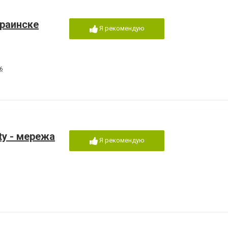
раинске
Я рекомендую
6
uty - мережа
Я рекомендую