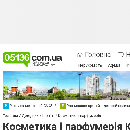
Головна
Н
Нерухомість
Афіша
Ф
Р
Расписание врачей СМСЧ-2
Р
Расписание врачей в детской полик
Головна
Довідник
Шопінг
Косметика і парфумерія
Косметика і парфумерія