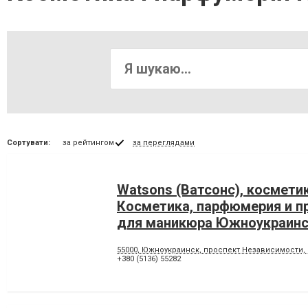
Сортувати:
за рейтингом
за переглядами
Watsons (Ватсонс), косметик
Косметика, парфюмерия и п
для маникюра Южноукраин
55000, Южноукраинск, проспект Независимости, 
+380 (5136) 55282