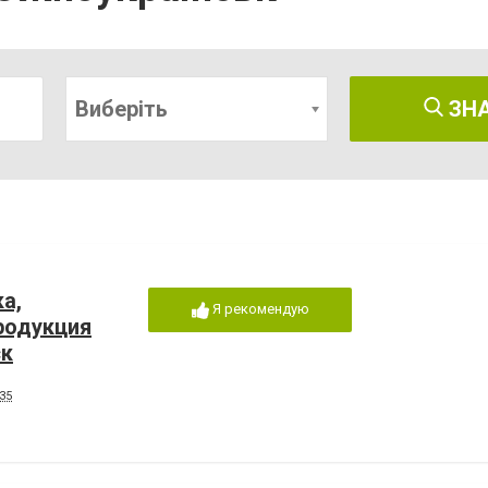
Виберіть
ЗН
а,
Я рекомендую
родукция
ск
35