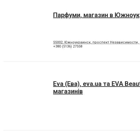
Парфуми, магазин в Южноук
55002, Южноукраинск, проспект Независимости, 
+380 (5136) 27558
Eva (Ева), eva.ua та EVA Bea
магазинів