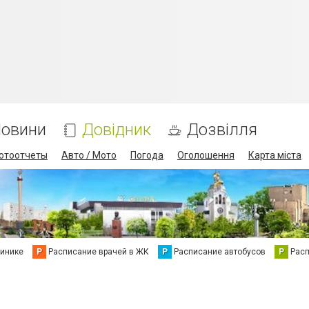
овини
Довідник
Дозвілля
отоотчеты
Авто / Мото
Погода
Оголошення
Карта міста
линике
Р
Расписание врачей в ЖК
Р
Расписание автобусов
Р
Рас