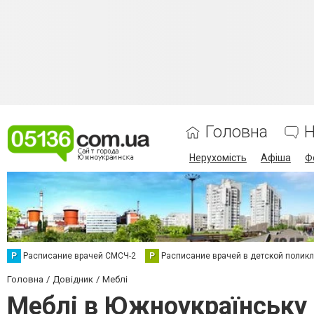
Головна
Н
Нерухомість
Афіша
Ф
Р
Расписание врачей СМСЧ-2
Р
Расписание врачей в детской полик
Головна
Довідник
Меблі
Меблі в Южноукраїнську