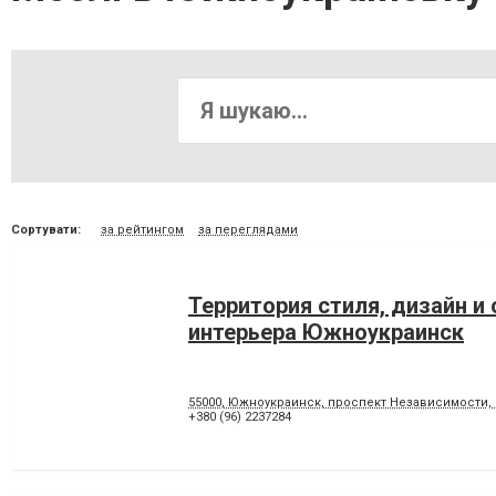
Сортувати:
за рейтингом
за переглядами
Территория стиля, дизайн и
интерьера Южноукраинск
55000, Южноукраинск, проспект Независимости, 
+380 (96) 2237284