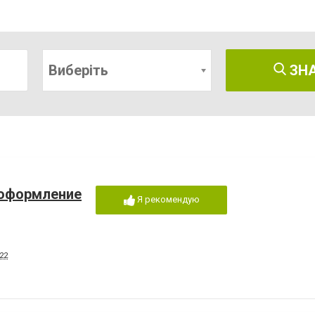
Виберіть
ЗН
 оформление
Я рекомендую
22