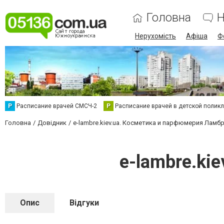
Головна
Н
Нерухомість
Афіша
Ф
Р
Расписание врачей СМСЧ-2
Р
Расписание врачей в детской полик
Головна
Довідник
e-lambre.kiev.ua. Косметика и парфюмерия Ламб
e-lambre.ki
Опис
Відгуки