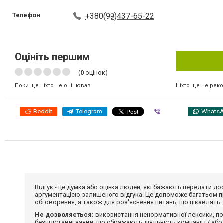
Телефон
+380(99)437-65-22
Оцініть першим
(
0
оцінок)
Ніхто ще не рек
Поки ще ніхто не оцінював
Reddit
Telegram
Viber
Whats
Відгук - це думка або оцінка людей, які бажають передати 
аргументацією залишеного відгука. Це допоможе багатьом пр
обговорення, а також для роз'яснення питань, що цікавлять.
Не дозволяється:
використання ненормативної лексики, по
безпідставні заяви, що ображають діяльність компанії і / або