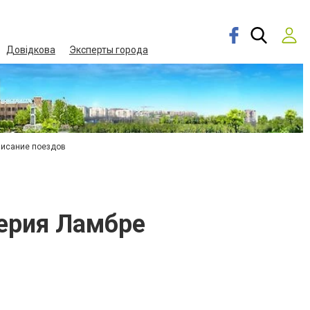
Довідкова
Эксперты города
писание поездов
мерия Ламбре