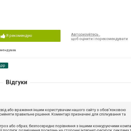
Авторизуйтесь
,
Я рекомендую
щоб оцінити і порекомендувати
омендував
App
Відгуки
досвід або враження іншим користувачам нашого сайту з обов'язковою
ийняти правильне рішення. Коментарі призначені для спілкування та
гроз або образ; безпосереднє порівняння з іншими конкуруючими компа
 її послуги; розміщення посилань на сторонні інтернет-ресурси; реклама 