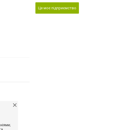
Це моє підприємство
ніями;
та