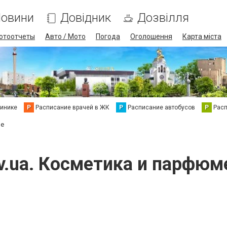
овини
Довідник
Дозвілля
отоотчеты
Авто / Мото
Погода
Оголошення
Карта міста
линике
Р
Расписание врачей в ЖК
Р
Расписание автобусов
Р
Рас
ре
ev.ua. Косметика и парфю