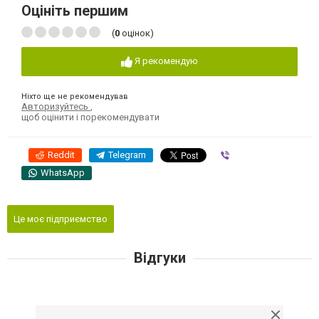
Оцініть першим
(
0
оцінок)
Я рекомендую
Ніхто ще не рекомендував
Авторизуйтесь
,
щоб оцінити і порекомендувати
Reddit
Telegram
Viber
WhatsApp
Це моє підприємство
Відгуки