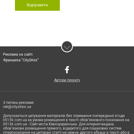
Відправити
Реклама на сайті
Франшиза "CitySites"
Автори проєкту
З питань реклами:
rek@citysites.ua
Допускається цитування матеріалів без отримання попередньої згоди
05136.com.ua за умови розміщення в тексті обов'язкового посилання на
05136.com.ua - Сайт міста Южноукраїнська. Для інтернет-видань
обов'язкове розміщення прямого, відкритого для пошукових систем
гіперпосилання на цитовані статті не нижче другого абзацу в тексті або в