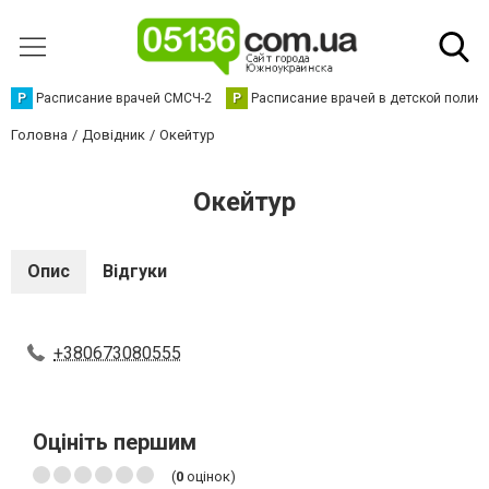
Р
Расписание врачей СМСЧ-2
Р
Расписание врачей в детской полик
Головна
Довідник
Окейтур
Окейтур
Опис
Відгуки
+380673080555
Оцініть першим
(
0
оцінок)