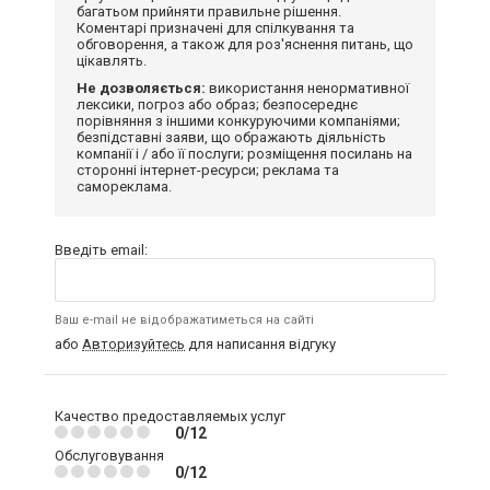
багатьом прийняти правильне рішення.
Коментарі призначені для спілкування та
обговорення, а також для роз'яснення питань, що
цікавлять.
Не дозволяється:
використання ненормативної
лексики, погроз або образ; безпосереднє
порівняння з іншими конкуруючими компаніями;
безпідставні заяви, що ображають діяльність
компанії і / або її послуги; розміщення посилань на
сторонні інтернет-ресурси; реклама та
самореклама.
Введіть email:
Ваш e-mail не відображатиметься на сайті
або
Авторизуйтесь
для написання відгуку
Качество предоставляемых услуг
0/12
Обслуговування
0/12