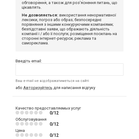
обговорення, а також для роз'яснення питань, що
цікавлять.
Не дозволяється:
використання ненормативної
лексики, погроз або образ; безпосереднє
порівняння з іншими конкуруючими компаніями;
безпідставні заяви, що ображають діяльність
компанії і / або її послуги; розміщення посилань на
сторонні інтернет-ресурси; реклама та
самореклама.
Введіть email:
Ваш e-mail не відображатиметься на сайті
або
Авторизуйтесь
для написання відгуку
Качество предоставляемых услуг
0/12
Обслуговування
0/12
Цена
0/12