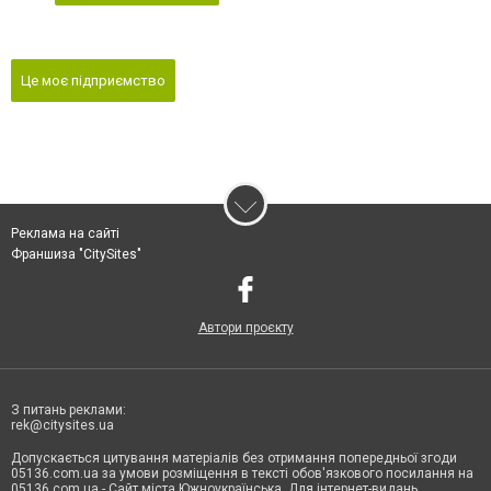
Це моє підприємство
Реклама на сайті
Франшиза "CitySites"
Автори проєкту
З питань реклами:
rek@citysites.ua
Допускається цитування матеріалів без отримання попередньої згоди
05136.com.ua за умови розміщення в тексті обов'язкового посилання на
05136.com.ua - Сайт міста Южноукраїнська. Для інтернет-видань