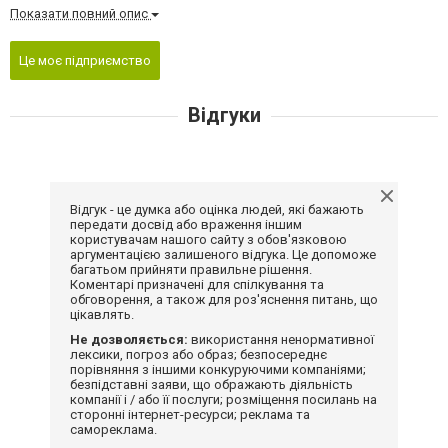
Показати повний опис
Це моє підприємство
Відгуки
Відгук - це думка або оцінка людей, які бажають
передати досвід або враження іншим
користувачам нашого сайту з обов'язковою
аргументацією залишеного відгука. Це допоможе
багатьом прийняти правильне рішення.
Коментарі призначені для спілкування та
обговорення, а також для роз'яснення питань, що
цікавлять.
Не дозволяється:
використання ненормативної
лексики, погроз або образ; безпосереднє
порівняння з іншими конкуруючими компаніями;
безпідставні заяви, що ображають діяльність
компанії і / або її послуги; розміщення посилань на
сторонні інтернет-ресурси; реклама та
самореклама.