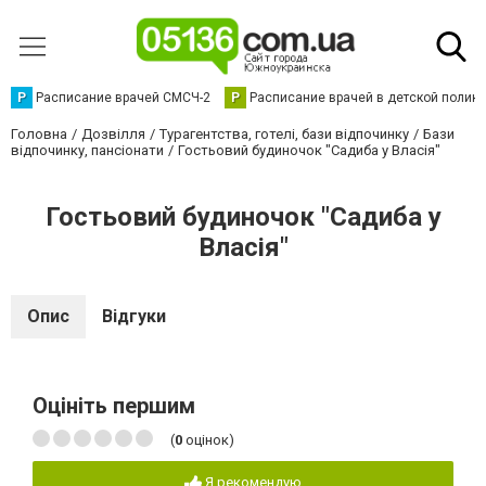
Р
Расписание врачей СМСЧ-2
Р
Расписание врачей в детской полик
Головна
Дозвілля
Турагентства, готелі, бази відпочинку
Бази
відпочинку, пансіонати
Гостьовий будиночок "Садиба у Власія"
Гостьовий будиночок "Садиба у
Власія"
Опис
Відгуки
Оцініть першим
(
0
оцінок)
Я рекомендую