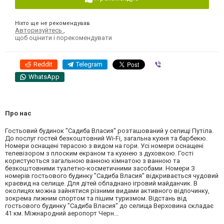
Ніхто ще не рекомендував
Авторизуйтесь
,
щоб оцінити і порекомендувати
Reddit
Telegram
Viber
WhatsApp
Про нас
Гостьовий будинок "Садиба Власия" розташований у селищі Путіла.
До послуг гостей безкоштовний Wi-Fi, загальна кухня та барбекю.
Номери оснащені терасою з видом на гори. Усі номери оснащені
телевізором з плоским екраном та кухнею з духовкою. Гості
користуються загальною ванною кімнатою з ванною та
безкоштовними туалетно-косметичними засобами. Номери З
номерів гостьового будинку "Садиба Власия" відкривається чудовий
краєвид на селище. Для дітей обладнано ігровий майданчик. В
околицях можна зайнятися різними видами активного відпочинку,
зокрема лижним спортом та пішим туризмом. Відстань від
гостьового будинку "Садиба Власия" до селища Верховина складає
41 км. Міжнародний аеропорт Черн...