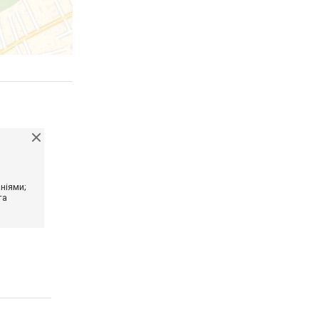
ніями;
та