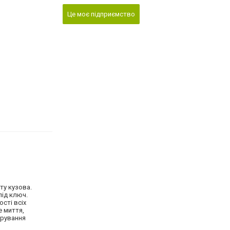
Це моє підприємство
ту кузова.
під ключ.
ості всіх
е миття,
ірування