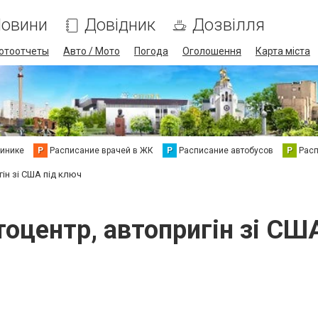
овини
Довідник
Дозвілля
отоотчеты
Авто / Мото
Погода
Оголошення
Карта міста
линике
Р
Расписание врачей в ЖК
Р
Расписание автобусов
Р
Рас
гін зі США під ключ
втоцентр, автопригін зі СШ