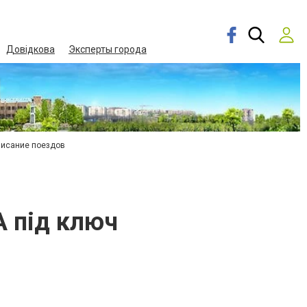
Довідкова
Эксперты города
писание поездов
А під ключ