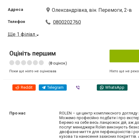
Адреса
Олександрівка, він. Перемоги, 2-в
Телефон
0800202760
Ще 1 філіал
Оцініть першим
(
0
оцінок)
Ніхто ще не рек
Поки ще ніхто не оцінював
Reddit
Telegram
Viber
WhatsApp
Про нас
ROLEN – це центр комплексного догляду 
Можемо професійно подбати і про екстер
Беремо на себе весь ланцюжок дій, аж до 
послуг менеджери Rolen виконують безко
двофазне миття для перфекціоністів і ро
кузова та нанесення захисних покриттів