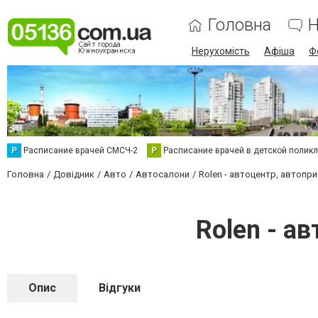
Головна
Н
Нерухомість
Афіша
Ф
Р
Расписание врачей СМСЧ-2
Р
Расписание врачей в детской полик
Головна
Довідник
Авто
Автосалони
Rolen - автоцентр, автопри
Rolen - а
Опис
Відгуки