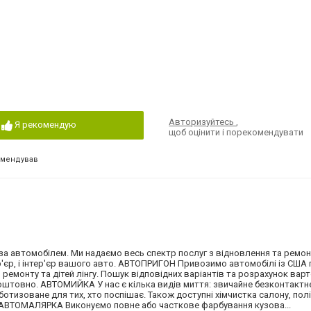
Авторизуйтесь
,
Я рекомендую
щоб оцінити і порекомендувати
омендував
за автомобілем. Ми надаємо весь спектр послуг з відновлення та ремон
'єр, і інтер'єр вашого авто. АВТОПРИГОН Привозимо автомобілі із США 
ремонту та дітей лінгу. Пошук відповідних варіантів та розрахунок варт
штовно. АВТОМИЙКА У нас є кілька видів миття: звичайне безконтактн
ботизоване для тих, хто поспішає. Також доступні хімчистка салону, пол
. АВТОМАЛЯРКА Виконуємо повне або часткове фарбування кузова...