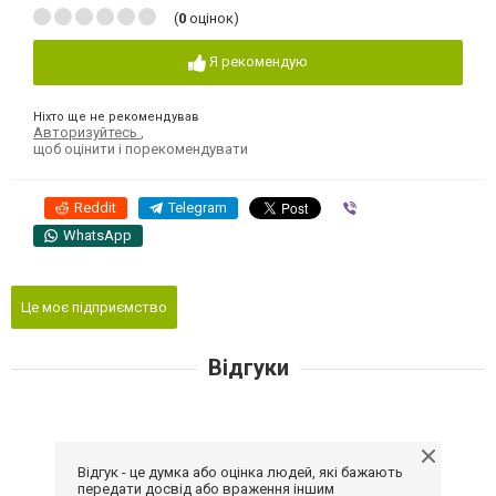
(
0
оцінок)
Я рекомендую
Ніхто ще не рекомендував
Авторизуйтесь
,
щоб оцінити і порекомендувати
Reddit
Telegram
Viber
WhatsApp
Це моє підприємство
Відгуки
Відгук - це думка або оцінка людей, які бажають
передати досвід або враження іншим