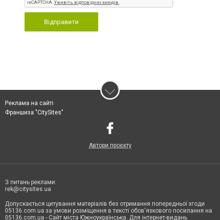
Відправити
Реклама на сайті
Франшиза "CitySites"
Автори проєкту
З питань реклами:
rek@citysites.ua
Допускається цитування матеріалів без отримання попередньої згоди
05136.com.ua за умови розміщення в тексті обов'язкового посилання на
05136.com.ua - Сайт міста Южноукраїнська. Для інтернет-видань