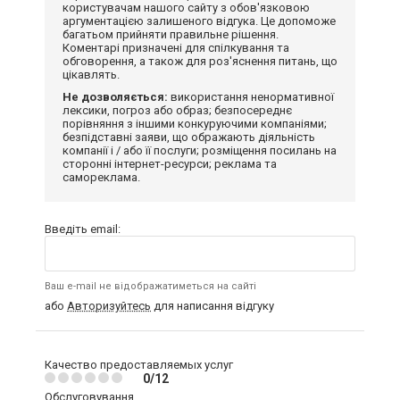
користувачам нашого сайту з обов'язковою
аргументацією залишеного відгука. Це допоможе
багатьом прийняти правильне рішення.
Коментарі призначені для спілкування та
обговорення, а також для роз'яснення питань, що
цікавлять.
Не дозволяється:
використання ненормативної
лексики, погроз або образ; безпосереднє
порівняння з іншими конкуруючими компаніями;
безпідставні заяви, що ображають діяльність
компанії і / або її послуги; розміщення посилань на
сторонні інтернет-ресурси; реклама та
самореклама.
Введіть email:
Ваш e-mail не відображатиметься на сайті
або
Авторизуйтесь
для написання відгуку
Качество предоставляемых услуг
0/12
Обслуговування