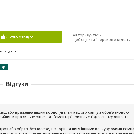
Авторизуйтесь
,
Я рекомендую
щоб оцінити і порекомендувати
омендував
App
Відгуки
досвід або враження іншим користувачам нашого сайту з обов'язковою
ийняти правильне рішення. Коментарі призначені для спілкування та
гроз або образ; безпосереднє порівняння з іншими конкуруючими компа
 її послуги; розміщення посилань на сторонні інтернет-ресурси; реклама 