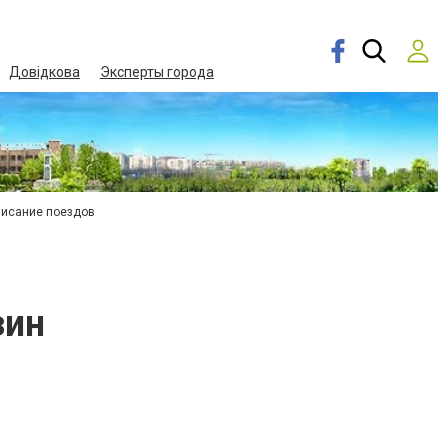
Довідкова
Эксперты города
писание поездов
зин