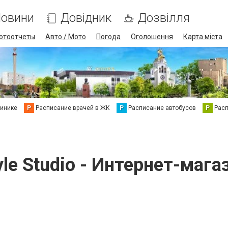
овини
Довідник
Дозвілля
отоотчеты
Авто / Мото
Погода
Оголошення
Карта міста
линике
Р
Расписание врачей в ЖК
Р
Расписание автобусов
Р
Рас
yle Studio - Интернет-мага