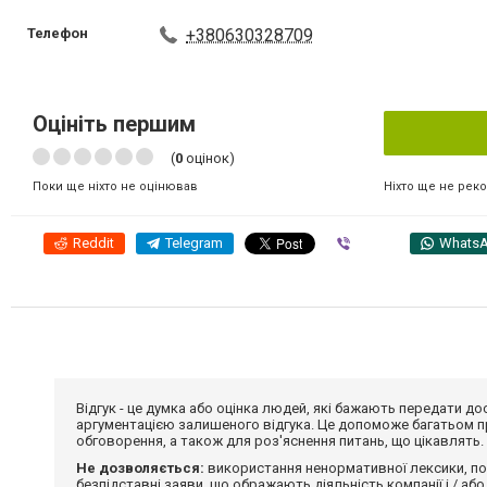
Телефон
+380630328709
Оцініть першим
(
0
оцінок)
Ніхто ще не рек
Поки ще ніхто не оцінював
Reddit
Telegram
Viber
Whats
Відгук - це думка або оцінка людей, які бажають передати 
аргументацією залишеного відгука. Це допоможе багатьом пр
обговорення, а також для роз'яснення питань, що цікавлять.
Не дозволяється:
використання ненормативної лексики, по
безпідставні заяви, що ображають діяльність компанії і / або