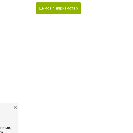
Це моє підприємство
ніями;
та