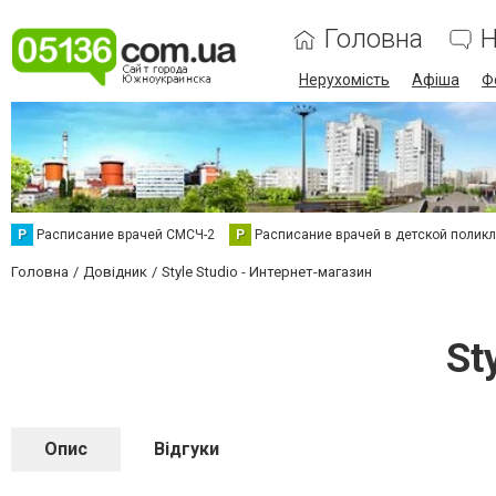
Головна
Н
Нерухомість
Афіша
Ф
Р
Расписание врачей СМСЧ-2
Р
Расписание врачей в детской полик
Головна
Довідник
Style Studio - Интернет-магазин
St
Опис
Відгуки